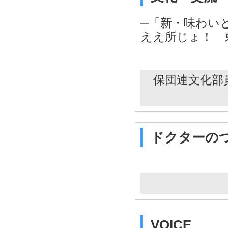
─「新・味わい
ええ所じょ！ 
保団連文化部
ドクターの
VOICE