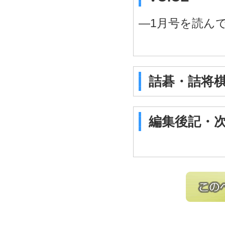
―1月号を読ん
詰碁・詰将
編集後記・