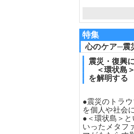
特集
心のケア─震
震災・復興
＜環状島＞
を解明する
●震災のトラ
を個人や社会
●＜環状島＞
いったメタフ