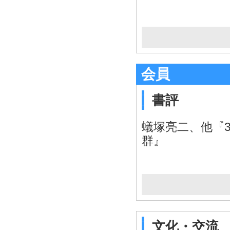
会員
書評
蟻塚亮二、他『
群』
文化・交流 