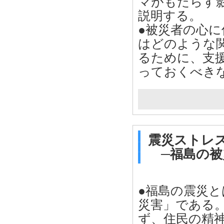
マがもたらす
説明する。
●被災者の心
はどのような
るために、支
っておくべき
震災ストレ
─福島の被
●福島の震災
災害」である
ず、住民の精