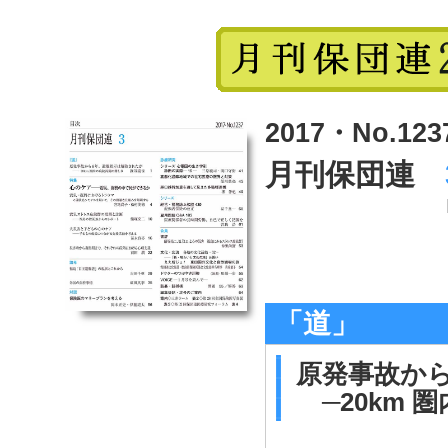
2017・No.123
月刊保団連
「道」
原発事故か
─20km 