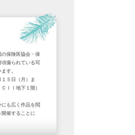
国の保険医協会・保
日頃撮られている写
います。
月１５日（月）ま
ＪＣＩＩ地下１階）
外にも広く作品を閲
を開催することに