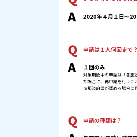
A
2020年４月１日～2
Q
申請は１人何回まで
A
１回のみ
対象期間中の申請は「各施
た場合に、再申請を行うこ
※都道府県が認める場合に
Q
申請の種類は？