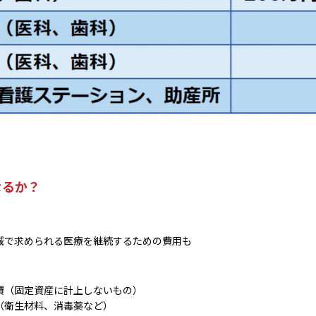
なるか？
域で求められる医療を継続するための費用も
費（固定資産に計上しないもの）
（衛生材料、消毒薬など）