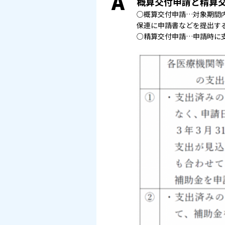
A
概算交付申請と精算
○概算交付申請…対象期間
保連に申請書などを提出す
○精算交付申請…申請時に