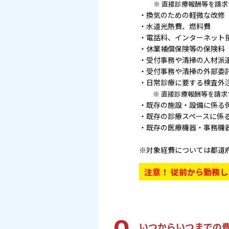
※ 直接診療報酬等を請
・換気のための軽微な改修
・水道光熱費、燃料費
・電話料、インターネット
・休業補償保険等の保険料
・受付事務や清掃の人材派
・受付事務や清掃の外部委
・日常診療に要する検査外
※ 直接診療報酬等を請求
・既存の施設・設備に係る
・既存の診療スペースに係
・既存の医療機器・事務機
※対象経費については都道
注意！ 従前から勤務
Q
いつからいつまでの