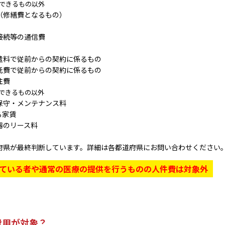
求できるもの以外
（修繕費となるもの）
接続等の通信費
遣料で従前からの契約に係るもの
託費で従前からの契約に係るもの
注費
できるもの以外
保守・メンテナンス料
る家賃
器のリース料
府県が最終判断しています。詳細は各都道府県にお問い合わせください
している者や通常の医療の提供を行うものの人件費は対象外
費用が対象？