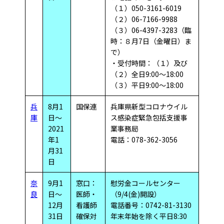
（１）050-3161-6019
（２）06-7166-9988
（３）06-4397-3283（臨
時：８月7日（金曜日）ま
で）
・受付時間：（１）及び
（２）全日9:00～18:00
（３）平日9:00～18:00
兵
8月1
国保連
兵庫県新型コロナウイル
庫
日～
ス感染症緊急包括支援事
2021
業事務局
年1
電話：078-362-3056
月31
日
奈
9月1
窓口：
慰労金コールセンター
良
日～
医師・
（9/4(金)開設）
12月
看護師
電話番号：0742-81-3130
31日
確保対
年末年始を除く平日8:30