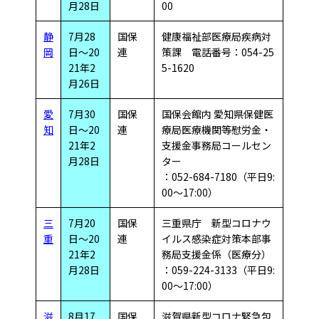
月28日
00
静
7月28
国保
健康福祉部医療局疾病対
岡
日～20
連
策課 電話番号：054-25
21年2
5-1620
月26日
愛
7月30
国保
国保会館内 愛知県保健医
知
日～20
連
療局医療機関等慰労金・
21年2
支援金事務局コールセン
月28日
ター
：052-684-7180（平日9:
00～17:00）
三
7月20
国保
三重県庁 新型コロナウ
重
日～20
連
イルス感染症対策本部事
21年2
務局支援金係（医療分）
月28日
：059-224-3133（平日9:
00～17:00）
滋
8月17
国保
滋賀県新型コロナ緊急包