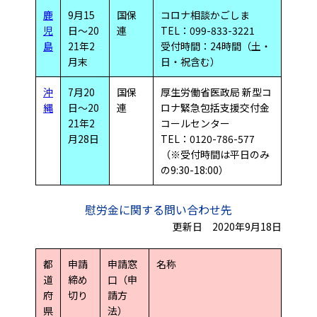
鹿
9月15
国保
コロナ相談かごしま
児
日～20
連
TEL：099-833-3221
島
21年2
受付時間：24時間（土・
月末
日・祝含む）
沖
7月20
国保
厚生労働省医政局 新型コ
縄
日～20
連
ロナ緊急包括支援交付金
21年2
コールセンター
月28日
TEL：0120-786-577
（※受付時間は平日のみ
の9:30-18:00）
慰労金に関する問い合わせ先
更新日 2020年9月18日
都
申請
申請窓
名称
道
締め
口（申
府
切り
請方
県
法）