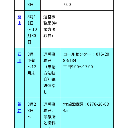
8日
7:00
富
8月1
運営事
山
1日
務局(申
～ 10
請方法
月30
独自)
日
石
8月
運営事
コールセンター： 076-20
川
下旬
務局
8-5134
～12
（申請
平日9:00～17:00
月末
方法独
自）紙
媒体な
し
福
8月2
運営事
地域医療課：0776-20-03
井
8日
務局、
45
～
診療所
と歯科