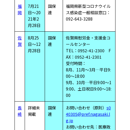
福
7月21
国保
福岡県新型コロナウイル
岡
日～20
連
ス感染症一般相談窓口：
21年2
092-643-3288
月28日
佐
8月25
国保
佐賀県慰労金・支援金コ
賀
日～12
連
ールセンター
月28日
TEL：0952-41-2300 F
AX：0952-41-2301
受付時間：
8月、11月～3月…平日9:
00～18:00
9月、10月…平日9:00～1
9:00、土日祝日9:00～18:
00
長
詳細未
国保
お問い合わせ（原則）
s0
崎
掲載
連
40305@pref.nagasaki.l
g.jp
お問い合わせ先：医療政