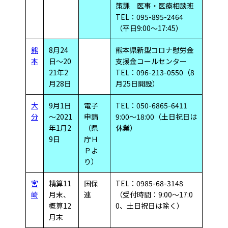
策課 医事・医療相談班
TEL：095-895-2464
（平日9:00～17:45）
熊
8月24
熊本県新型コロナ慰労金
本
日～20
支援金コールセンター
21年2
TEL：096-213-0550（8
月28日
月25日開設）
大
9月1日
電子
TEL：050-6865-6411
分
～2021
申請
9:00～18:00（土日祝日は
年1月2
（県
休業）
9日
庁Ｈ
Ｐよ
り）
宮
精算11
国保
TEL：0985-68-3148
崎
月末、
連
（受付時間：9:00～17:0
概算12
0、土日祝日は除く）
月末