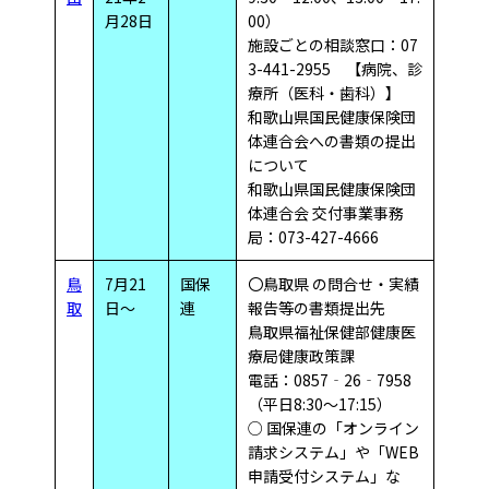
月28日
00）
施設ごとの相談窓口：07
3-441-2955 【病院、診
療所（医科・歯科）】
和歌山県国民健康保険団
体連合会への書類の提出
について
和歌山県国民健康保険団
体連合会 交付事業事務
局：073-427-4666
鳥
7月21
国保
〇鳥取県 の問合せ・実績
取
日～
連
報告等の書類提出先
鳥取県福祉保健部健康医
療局健康政策課
電話：0857‐26‐7958
（平日8:30～17:15）
○ 国保連の「オンライン
請求システム」や「WEB
申請受付システム」な