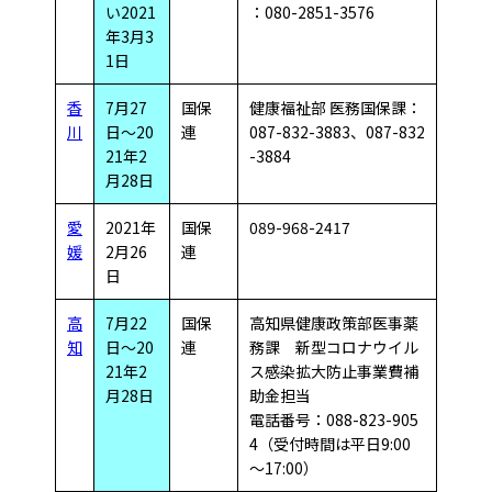
い2021
：080-2851-3576
年3月3
1日
香
7月27
国保
健康福祉部 医務国保課：
川
日～20
連
087-832-3883、087-832
21年2
-3884
月28日
愛
2021年
国保
089-968-2417
媛
2月26
連
日
高
7月22
国保
高知県健康政策部医事薬
知
日～20
連
務課 新型コロナウイル
21年2
ス感染拡大防止事業費補
月28日
助金担当
電話番号：088-823-905
4（受付時間は平日9:00
～17:00）