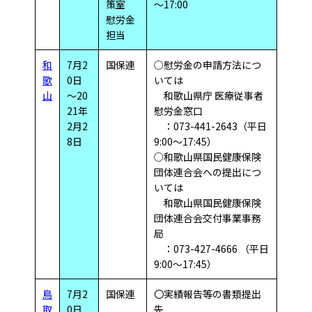
策室
～17:00
慰労金
担当
和
7月2
国保連
○慰労金の申請方法につ
歌
0日
いては
山
～20
和歌山県庁 医療従事者
21年
慰労金窓口
2月2
：073-441-2643（平日
8日
9:00～17:45）
○和歌山県国民健康保険
団体連合会への提出につ
いては
和歌山県国民健康保険
団体連合会交付事業事務
局
：073-427-4666 （平日
9:00～17:45）
鳥
7月2
国保連
〇実績報告等の書類提出
取
0日
先