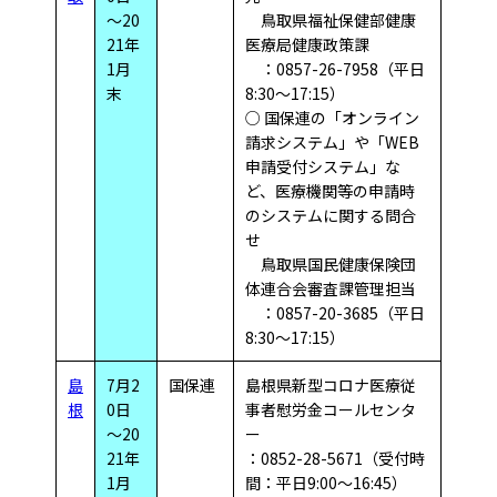
～20
鳥取県福祉保健部健康
21年
医療局健康政策課
1月
：0857-26-7958（平日
末
8:30～17:15）
○ 国保連の「オンライン
請求システム」や「WEB
申請受付システム」な
ど、医療機関等の申請時
のシステムに関する問合
せ
鳥取県国民健康保険団
体連合会審査課管理担当
：0857-20-3685（平日
8:30～17:15）
島
7月2
国保連
島根県新型コロナ医療従
根
0日
事者慰労金コールセンタ
～20
ー
21年
：0852-28-5671（受付時
1月
間：平日9:00～16:45）