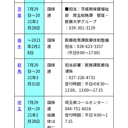
茨
7月29
国保
■担当：茨城県保健福祉
城
日～20
連
部 厚生総務課 管理・
21年2
医療大学グループ
月28日
：029-301-3129
栃
～2021
国保
医療政策課医療体制整備
木
年2月2
連
担当：028-623-3157
8日
（平日9:00～17:00）
群
7月20
国保
担当部署：医務課医療指
馬
日～20
連
導係
21年3
：027-226-4731
月31日
受付時間：平日の8:30～
12:00、13:00～17:15
埼
7月29
国保
埼玉県コールセンター：
玉
日～20
連
044-751-6016
21年2
紙媒
受付時間：平日 9:00～1
月28日
体は
7:15
県に