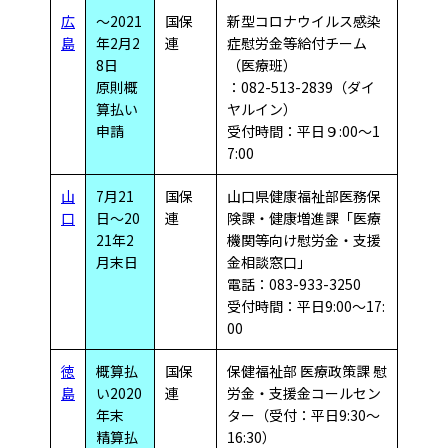
広
～2021
国保
新型コロナウイルス感染
島
年2月2
連
症慰労金等給付チーム
8日
（医療班）
原則概
：082-513-2839（ダイ
算払い
ヤルイン）
申請
受付時間：平日９:00～1
7:00
山
7月21
国保
山口県健康福祉部医務保
口
日～20
連
険課・健康増進課「医療
21年2
機関等向け慰労金・支援
月末日
金相談窓口」
電話：083-933-3250
受付時間：平日9:00～17:
00
徳
概算払
国保
保健福祉部 医療政策課 慰
島
い2020
連
労金・支援金コールセン
年末
ター（受付：平日9:30～
精算払
16:30）