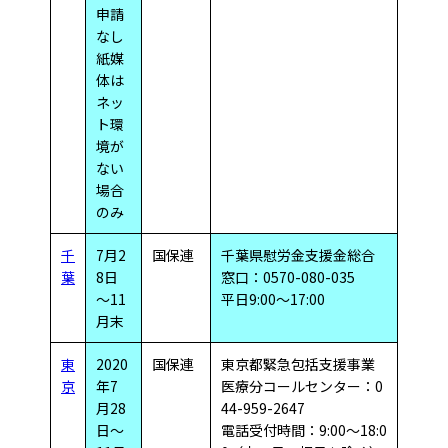
申請
なし
紙媒
体は
ネッ
ト環
境が
ない
場合
のみ
千
7月2
国保連
千葉県慰労金支援金総合
葉
8日
窓口：0570-080-035
～11
平日9:00～17:00
月末
東
2020
国保連
東京都緊急包括支援事業
京
年7
医療分コールセンター：0
月28
44-959-2647
日～
電話受付時間：9:00～18:0