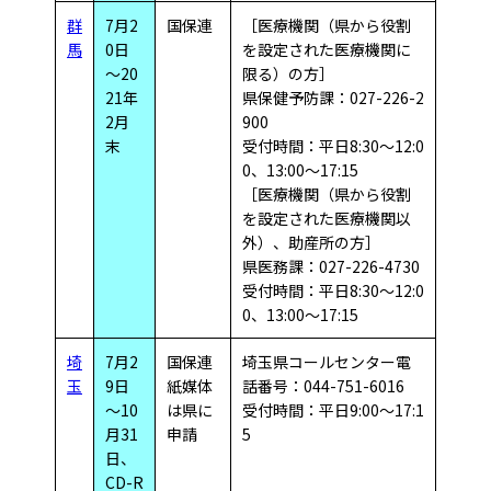
群
7月2
国保連
［医療機関（県から役割
馬
0日
を設定された医療機関に
～20
限る）の方］
21年
県保健予防課：027-226-2
2月
900
末
受付時間：平日8:30～12:0
0、13:00～17:15
［医療機関（県から役割
を設定された医療機関以
外）、助産所の方］
県医務課：027-226-4730
受付時間：平日8:30～12:0
0、13:00～17:15
埼
7月2
国保連
埼玉県コールセンター電
玉
9日
紙媒体
話番号：044-751-6016
～10
は県に
受付時間：平日9:00～17:1
月31
申請
5
日、
CD-R