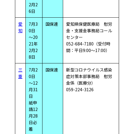
2月2
6日
愛
7月3
国保連
愛知県保健医療局 慰労
知
0日
金・支援金事務局コール
～20
センター
21年
052-684-7180（受付時
2月2
間：平日9:00～17:00）
8日
三
7月2
国保連
新型コロナウイルス感染
重
0日
症対策本部事務局 慰労
～12
金係（医療分）
月31
059-224-3126
日
紙申
請12
月28
日必
着