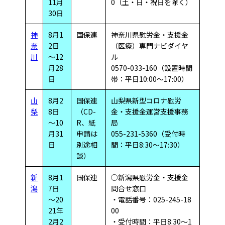
11月
0（土・日・祝日を除く）
30日
神
8月1
国保連
神奈川県慰労金・支援金
奈
2日
（医療）専門ナビダイヤ
川
～12
ル
月28
0570-033-160（設置時間
日
帯：平日10:00～17:00）
山
8月2
国保連
山梨県新型コロナ慰労
梨
8日
（CD-
金・支援金運営支援事務
～10
R、紙
局
月31
申請は
055-231-5360（受付時
日
別途相
間：平日8:30～17:30）
談）
新
8月1
国保連
○新潟県慰労金・支援金
潟
7日
問合せ窓口
～20
・電話番号：025-245-18
21年
00
2月2
・受付時間：平日8:30～1