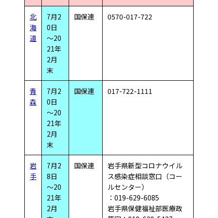
北
7月2
国保連
0570-017-722
海
0日
道
～20
21年
2月
末
青
7月2
国保連
017-722-1111
森
0日
～20
21年
2月
末
岩
7月2
国保連
岩手県新型コロナウイル
手
8日
ス感染症相談窓口（コー
～20
ルセンター）
21年
：019-629-6085
2月
岩手県保健福祉部医療政