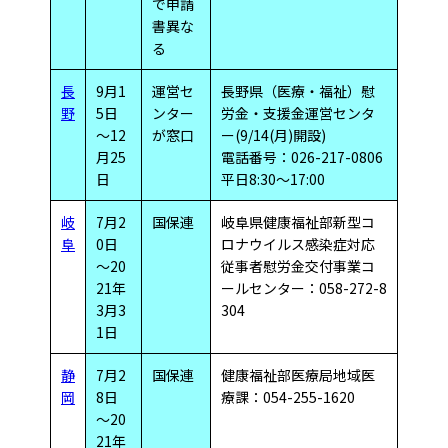
で申請
書異な
る
長
9月1
運営セ
長野県（医療・福祉）慰
野
5日
ンター
労金・支援金運営センタ
～12
が窓口
ー(9/14(月)開設)
月25
電話番号：026-217-0806
日
平日8:30～17:00
岐
7月2
国保連
岐阜県健康福祉部新型コ
阜
0日
ロナウイルス感染症対応
～20
従事者慰労金交付事業コ
21年
ールセンター：058-272-8
3月3
304
1日
静
7月2
国保連
健康福祉部医療局地域医
岡
8日
療課：054-255-1620
～20
21年