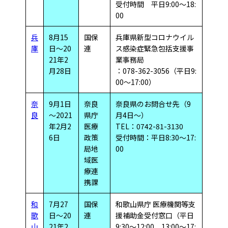
受付時間 平日9:00～18:
00
兵
8月15
国保
兵庫県新型コロナウイル
庫
日～20
連
ス感染症緊急包括支援事
21年2
業事務局
月28日
：078-362-3056（平日9:
00～17:00）
奈
9月1日
奈良
奈良県のお問合せ先（9
良
～2021
県庁
月4日～）
年2月2
医療
TEL：0742-81-3130
6日
政策
受付時間：平日8:30～17:
局地
00
域医
療連
携課
和
7月27
国保
和歌山県庁 医療機関等支
歌
日～20
連
援補助金受付窓口（平日
山
21年2
9:30～12:00、13:00～17: