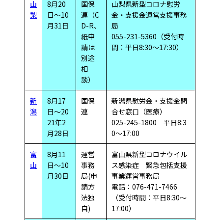
山
8月20
国保
山梨県新型コロナ慰労
梨
日～10
連（C
金・支援金運営支援事務
月31日
D-R、
局
紙申
055-231-5360（受付時
請は
間：平日8:30～17:30）
別途
相
談）
新
8月17
国保
新潟県慰労金・支援金問
潟
日～20
連
合せ窓口（医療）
21年2
025-245-1800 平日8:3
月28日
0～17:00
富
8月11
運営
富山県新型コロナウイル
山
日～10
事務
ス感染症 緊急包括支援
月30日
局(申
事業運営事務局
請方
電話：076-471-7466
法独
（受付時間：平日8:30～
自)
17:00）