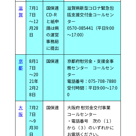
滋
7月1
国保連
滋賀県新型コロナ緊急包
賀
7日
CD-R
括支援交付金コールセン
～12
と紙申
ター
月28
請は県
0570-085441（平日9:00
日
の運営
～17:00）
事務局
に提出
京
8月1
国保連
京都府慰労金・支援金事
都
7日
務センター コールセン
～20
ター
21年
電話番号：075-708-7880
2月2
受付時間：平日9:00～17:0
8日
0
大
7月2
国保連
大阪府 慰労金交付事業
阪
7日
コールセンター
～9
・電話番号 次の（１）
月30
から（３）のいずれかに
日
お電話ください。