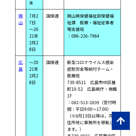
末
岡
7月2
国保連
岡山県保健福祉部保健福
山
7日
祉課 医療・福祉従事者
～20
等支援班
21年
：086-226-7964
2月2
8日
広
～20
国保連
新型コロナウイルス感染
島
21年
症慰労金等給付チーム・
2月2
医療班
8日
730-8511 広島市中区基
町10-52 広島県庁・南館
1F
：082-513-2839（受付時
間：平日9:00～17:00）
（※8月13日以降は，次の
住所地に事務所を移転し
ます。）
〒730-0031 広島市中区