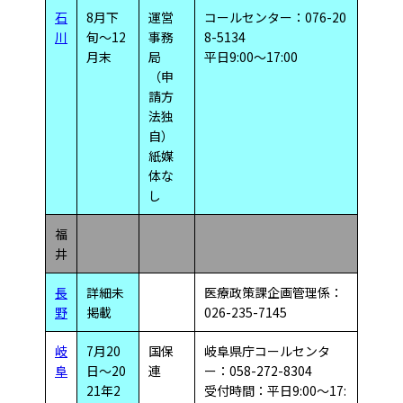
石
8月下
運営
コールセンター：076-20
川
旬～12
事務
8-5134
月末
局
平日9:00～17:00
（申
請方
法独
自）
紙媒
体な
し
福
井
長
詳細未
医療政策課企画管理係：
野
掲載
026-235-7145
岐
7月20
国保
岐阜県庁コールセンタ
阜
日～20
連
ー：058-272-8304
21年2
受付時間：平日9:00～17: