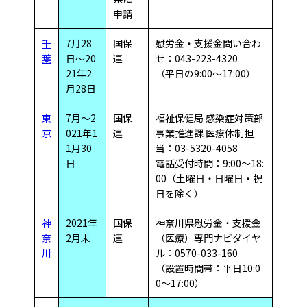
申請
千
7月28
国保
慰労金・支援金問い合わ
葉
日～20
連
せ：043-223-4320
21年2
（平日の9:00～17:00）
月28日
東
7月～2
国保
福祉保健局 感染症対策部
京
021年1
連
事業推進課 医療体制担
1月30
当：03-5320-4058
日
電話受付時間：9:00～18:
00（土曜日・日曜日・祝
日を除く）
神
2021年
国保
神奈川県慰労金・支援金
奈
2月末
連
（医療）専門ナビダイヤ
川
ル：0570-033-160
（設置時間帯：平日10:0
0～17:00）