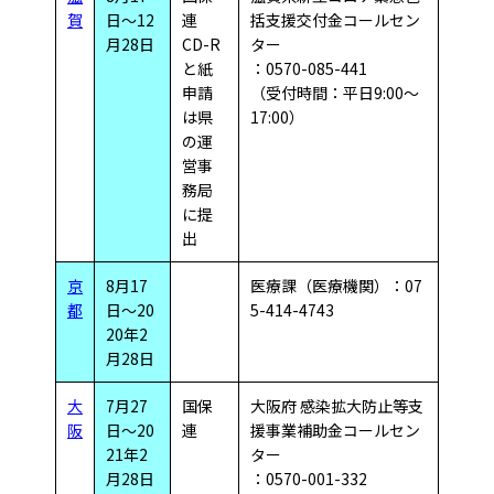
賀
日～12
連
括支援交付金コールセン
月28日
CD-R
ター
と紙
：0570-085-441
申請
（受付時間：平日9:00～
は県
17:00）
の運
営事
務局
に提
出
京
8月17
医療課（医療機関）：07
都
日～20
5-414-4743
20年2
月28日
大
7月27
国保
大阪府 感染拡大防止等支
阪
日～20
連
援事業補助金コールセン
21年2
ター
月28日
：0570-001-332