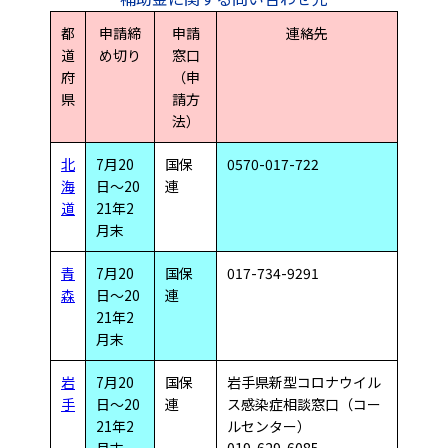
都
申請締
申請
連絡先
道
め切り
窓口
府
（申
県
請方
法）
北
7月20
国保
0570-017-722
海
日～20
連
道
21年2
月末
青
7月20
国保
017-734-9291
森
日～20
連
21年2
月末
岩
7月20
国保
岩手県新型コロナウイル
手
日～20
連
ス感染症相談窓口（コー
21年2
ルセンター）
月末
019-629-6085