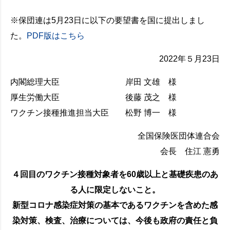
※保団連は5月23日に以下の要望書を国に提出しまし
た。
PDF版はこちら
2022年５月23日
内閣総理大臣 岸田 文雄 様
厚生労働大臣 後藤 茂之 様
ワクチン接種推進担当大臣 松野 博一 様
全国保険医団体連合会
会長 住江 憲勇
４回目のワクチン接種対象者を60歳以上と基礎疾患のあ
る人に限定しないこと。
新型コロナ感染症対策の基本であるワクチンを含めた感
染対策、検査、治療については、今後も政府の責任と負