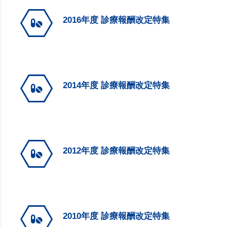
2016年度 診療報酬改定特集
2014年度 診療報酬改定特集
2012年度 診療報酬改定特集
2010年度 診療報酬改定特集