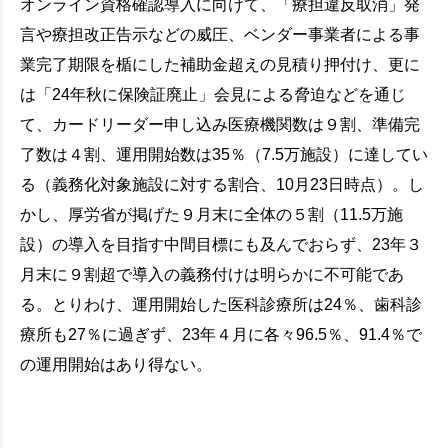
オンライン資格確認導入に向けて、「療担違反取消」発
言や療担改正告示などの威圧、ベンダー事業者による事
業完了期限を楯にした補助金超えの見積り押付け、更に
は「24年秋に保険証廃止」会見による脅迫などを通じ
て、カードリーダー申し込み医療機関数は９割、準備完
了数は４割、運用開始数は35％（7.5万施設）に達してい
る（義務化対象施設に対する割合、10月23日時点）。し
かし、厚労省が掲げた９月末に全体の５割（11.5万施
設）の導入を目指す中間目標にも及んでおらず、23年３
月末に９割超で導入の義務付けは明らかに不可能であ
る。とりわけ、運用開始した医科診療所は24％、歯科診
療所も27％に過ぎず、23年４月に各々96.5％、91.4％で
の運用開始はあり得ない。