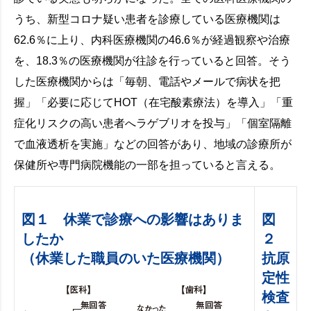
うち、新型コロナ疑い患者を診療している医療機関は
62.6％に上り、内科医療機関の46.6％が経過観察や治療
を、18.3％の医療機関が往診を行っていると回答。そう
した医療機関からは「毎朝、電話やメールで病状を把
握」「必要に応じてHOT（在宅酸素療法）を導入」「重
症化リスクの高い患者へラゲブリオを投与」「個室隔離
で血液透析を実施」などの回答があり、地域の診療所が
保健所や専門病院機能の一部を担っていると言える。
図１ 休業で診療への影響はありま
図
したか
２
（休業した職員のいた医療機関）
抗原
定性
検査