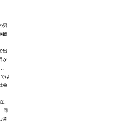
の男
族観
で出
昇が
し、
明では
社会
在、
。同
な常