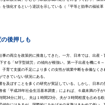
」を強化するという逆説を示している（『平等と効率の福祉革
度の後押しも
仕事の両立を政策的に推進してきた。一方、日本では、出産・
低下する「Ｍ字型就労」の傾向が根強い。第一子出産を機に６～
。子育て支援の不足により多くの女性が就業中断を余儀なくさ
ができていない状況にある。
響を及ぼすことを多くの研究が実証している。しかし、日本の
務省「平成28年社会生活基本調査」によれば、６歳未満の子が
間34分に対し、夫は１時間23分。夫が３時間程度を占める欧
昇傾向にはあるが、国際的にみればその水準はきわめて低い。