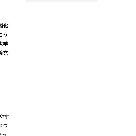
婚化
こう
大学
障充
やす
スウ
まっ