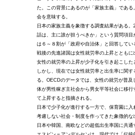
た。この背景にあるのが「家族主義」である
会を意味する。
日本の家族主義を象徴する調査結果がある。2
話は、主に誰が担うべきか」という質問項目
は６～８割が「政府や自治体」と回答してい
戦後の先進諸国は女性就労率の上昇とともに
女性の就労率の上昇が少子化を引き起こした
しかし、現在では女性就労率と出生率に関す
る。OECDのデータでは、女性の就労が普
体が男性稼ぎ主社会から男女平等社会に移行
て上昇すると指摘される。
日本で少子化が進行する一方で、保育園に入
考慮しない社会・制度を作ってきた象徴的な
日本や韓国、南欧などの超低出生率国に共通
エスピン＝アンデルセンは、現代では「伝統