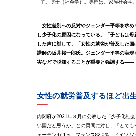
了。博士（社会学）。専門は、家族社会学。
女性差別への反対やジェンダー平等を求め
し少子化の原因になっている」「子どもは母
した声に対して、「女性の就労が普及した国
講師の阪井裕一郎氏。ジェンダー平等の実現
実などで脱却することが重要と強調する――
女性の就労普及するほど出
内閣府が2021年３月に公表した「少子化社
い国だと思うか」との質問に対し、「とても
ェーデン97.1％、フランス82.0％、ドイツ