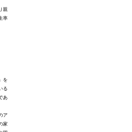
り親
生率
」を
いる
であ
のア
の家