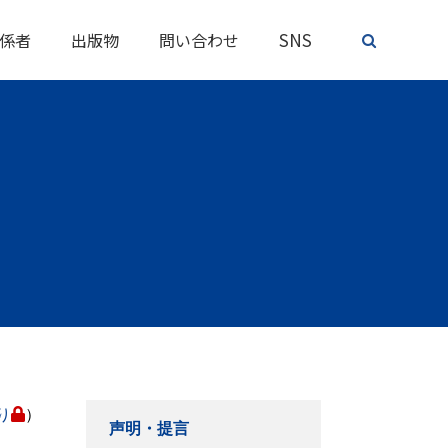
SNS
係者
出版物
問い合わせ
り
）
声明・提言