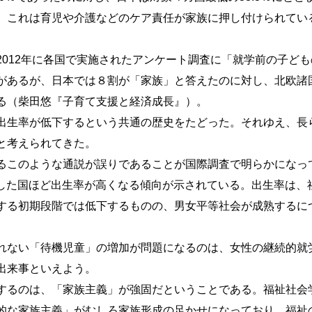
。これは育児や介護などのケア責任が家族に押し付けられてい
012年に各国で実施されたアンケート調査に「就学前の子ども
があるが、日本では８割が「家族」と答えたのに対し、北欧諸
る（柴田悠『子育て支援と経済成長』）。
出生率が低下するという共通の歴史をたどった。それゆえ、長
と考えられてきた。
るこのような通説が誤りであることが国際調査で明らかになっ
及した国ほど出生率が高くなる傾向が示されている。出生率は、
する初期段階では低下するものの、男女平等社会が成熟するに
れない「待機児童」の増加が問題になるのは、女性の継続的就
出来事といえよう。
するのは、「家族主義」が強固だということである。福祉社会
的な家族主義」がむしろ家族形成の足かせになっており、福祉