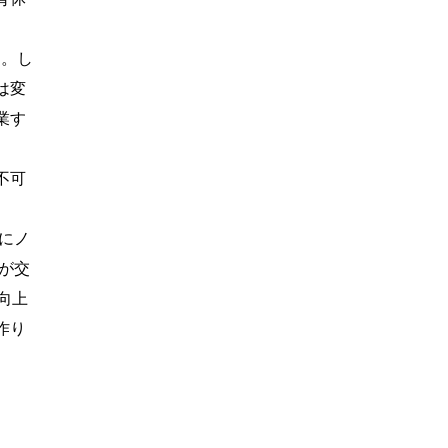
る。し
は変
業す
不可
。
にノ
が交
向上
作り