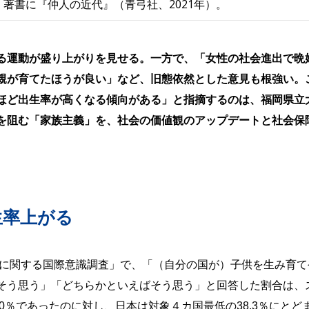
著書に『仲人の近代』（青弓社、2021年）。
る運動が盛り上がりを見せる。一方で、「女性の社会進出で晩
親が育てたほうが良い」など、旧態依然とした意見も根強い。
ほど出生率が高くなる傾向がある」と指摘するのは、福岡県立
を阻む「家族主義」を、社会の価値観のアップデートと社会保
生率上がる
会に関する国際意識調査」で、「（自分の国が）子供を生み育て
そう思う」「どちらかといえばそう思う」と回答した割合は、
77.0％であったのに対し、日本は対象４カ国最低の38.3％にとど