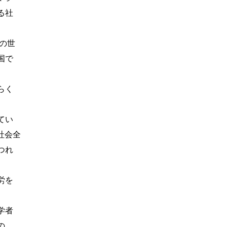
る社
の世
国で
らく
てい
社会全
つれ
労を
学者
の