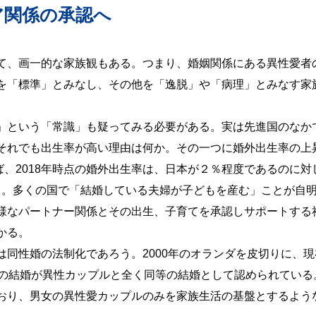
ア関係の承認へ
て、画一的な家族観もある。つまり、婚姻関係にある異性愛者
を「標準」とみなし、その他を「逸脱」や「病理」とみなす家
」という「常識」も疑ってみる必要がある。実は先進国のなか
それでも出生率が高い理由は何か。その一つに婚外出生率の上
seによれば、2018年時点の婚外出生率は、日本が２％程度であるのに対
いる。多くの国で「結婚している夫婦が子どもを産む」ことが自
様なパートナー関係とその出生、子育てを承認しサポートする
かる。
同性婚の法制化であろう。2000年のオランダを皮切りに、現
ルの結婚が異性カップルと全く同等の結婚として認められている
おり、男女の異性愛カップルのみを家族生活の基盤とするよう