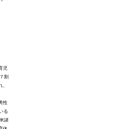
育児
７割
れ、
男性
いる
米諸
育休