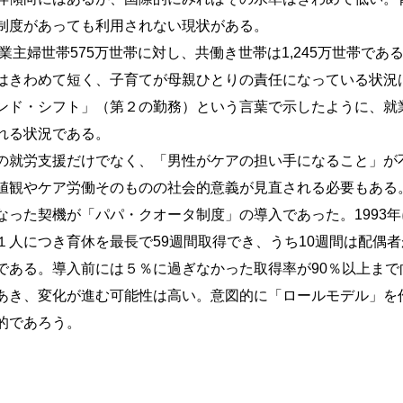
制度があっても利用されない現状がある。
業主婦世帯575万世帯に対し、共働き世帯は1,245万世帯であ
はきわめて短く、子育てが母親ひとりの責任になっている状況
ンド・シフト」（第２の勤務）という言葉で示したように、就
れる状況である。
の就労支援だけでなく、「男性がケアの担い手になること」が
値観やケア労働そのものの社会的意義が見直される必要もある
った契機が「パパ・クオータ制度」の導入であった。1993年
人につき育休を最長で59週間取得でき、うち10週間は配偶者
である。導入前には５％に過ぎなかった取得率が90％以上まで
あき、変化が進む可能性は高い。意図的に「ロールモデル」を
的であろう。