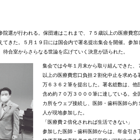
参院選が行われる。保団連はこれまで、７５歳以上の医療費窓
えてきた。５月１９日には国会内で署名提出集会を開催。参加
、待合室からさらなる世論を広げていく決意が語られた。
集会では今年１月末から取り組んできた、
以上の医療費窓口負担２割化中止を求める
万６３６２筆を提出した。署名総数は、他
含め約７０万３０００筆に達している。全
カ所をウェブ接続し、医師・歯科医師ら約
人が現地参加した。
「医療費２倍化されれば生活できない」
参加した医師・歯科医師からは、年金引き