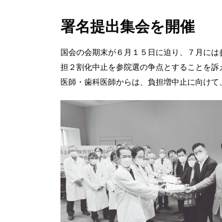
署名提出集会を開催
国会の会期末が６月１５日に迫り、７月には
担２割化中止を参院選の争点とすることを訴
医師・歯科医師からは、負担増中止に向けて