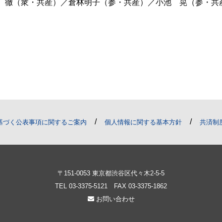
 徹（衆・共産）／倉林明子（参・共産）／小池 晃（参・共
/
/
基づく公表事項に関するご案内
個人情報に関する基本方針
共済制
〒151-0053 東京都渋谷区代々木2-5-5
TEL
03-3375-5121
FAX 03-3375-1862
お問い合わせ