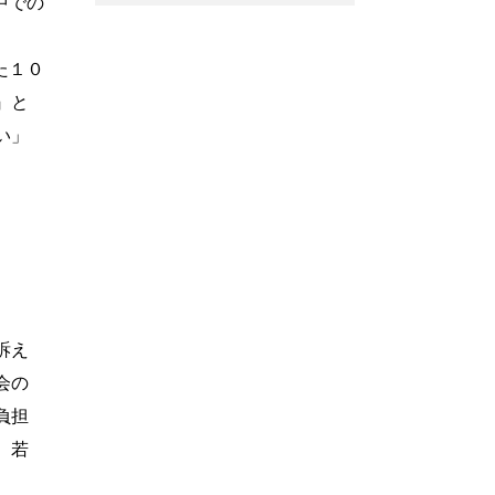
中での
た１０
』と
い」
訴え
会の
負担
、若