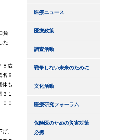
医療ニュース
医療政策
口負
した
調査活動
７５歳
戦争しない未来のために
署名８
団体も
文化活動
国３１
１００
医療研究フォーラム
保険医のための災害対策
下げ、
必携