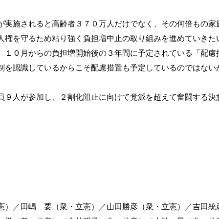
が実施されると高齢者３７０万人だけでなく、その何倍もの家
人権を守るため粘り強く負担増中止の取り組みを進めていきた
、１０月からの負担増開始後の３年間に予定されている「配慮
制を認識しているからこそ配慮措置も予定しているのではない
。
員９人が参加し、２割化阻止に向けて党派を超えて奮闘する決
憲）／田嶋 要（衆・立憲）／山田勝彦（衆・立憲）／吉田統