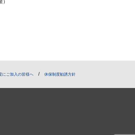
産）
/
度にご加入の皆様へ
休保制度勧誘方針