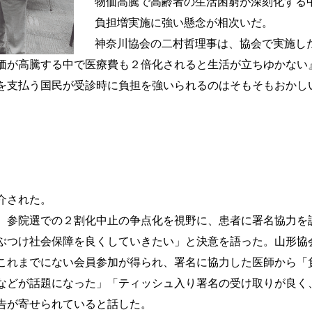
物価高騰で高齢者の生活困窮が深刻化する
負担増実施に強い懸念が相次いだ。
神奈川協会の二村哲理事は、協会で実施し
価が高騰する中で医療費も２倍化されると生活が立ちゆかない
を支払う国民が受診時に負担を強いられるのはそもそもおかし
」
介された。
、参院選での２割化中止の争点化を視野に、患者に署名協力を
ぶつけ社会保障を良くしていきたい」と決意を語った。山形協
これまでにない会員参加が得られ、署名に協力した医師から「
などが話題になった」「ティッシュ入り署名の受け取りが良く
告が寄せられていると話した。