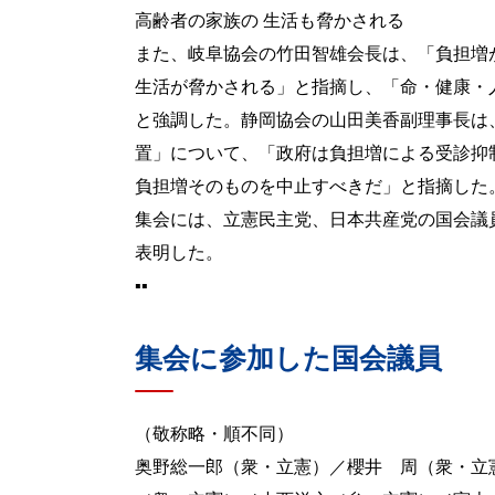
高齢者の家族の 生活も脅かされる
また、岐阜協会の竹田智雄会長は、「負担増
生活が脅かされる」と指摘し、「命・健康・
と強調した。静岡協会の山田美香副理事長は
置」について、「政府は負担増による受診抑
負担増そのものを中止すべきだ」と指摘した
集会には、立憲民主党、日本共産党の国会議
表明した。
▪▪
集会に参加した国会議員
（敬称略・順不同）
奥野総一郎（衆・立憲）／櫻井 周（衆・立