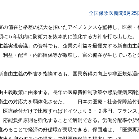
全国保険医新聞6月25
富の偏在と格差の拡大を招いたアベノミクスを堅持し、医療・
頭に５年以内に防衛力を抜本的に強化する方針を打ち出した。
主義実現会議」の資料でも、企業の利益を最優先する新自由主
、利益・配当・内部留保等が激増し、富の偏在が生じていると
新自由主義の弊害を指摘するも、国民所得の向上や非正規処遇
。
由主義政策に由来する。長年の医療費抑制政策や感染症病床削
衆衛生の対応力を弱体化させた。 日本の医療・社会保障給付
。医療給付だけで比較すればドイツより６・９兆円、フランス
、応能負担原則を強化することで解消できる。労働分配率や所
進めることで経済の好循環が実現できる。保団連は、「医療再
支出を増やす３つの提案」で財源確保策を提案している。