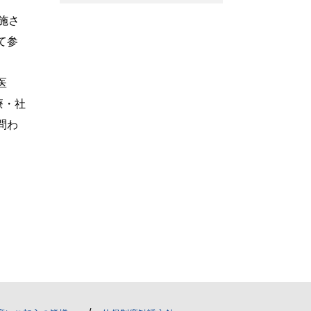
施さ
て参
医
療・社
問わ