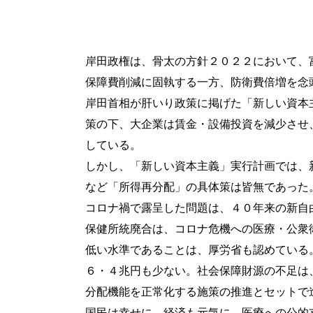
岸田政権は、骨太の方針２０２２において、
保障費削減に固執する一方、防衛費倍増を念
岸田首相が肝いり政策に掲げた「新しい資本
策の下、大企業は賃金・設備投資を減少させ
している。
しかし、「新しい資本主義」実行計画では、
など「所得再分配」の具体策は皆無であった
コロナ禍で露呈した問題は、４０年来の新自
保健所統廃合は、コロナ危機への医療・公
低い水準であることは、厚労省も認めている
６・４兆円も少ない。社会保障財源の不足は
分配機能を正常化する施策の推進とセットで
国民は幸せに、経済も元気に―医療への公的