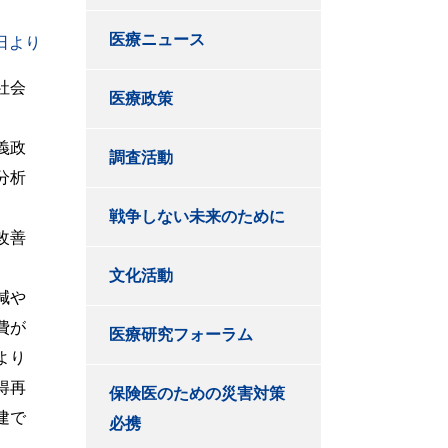
医療ニュース
日より
社会
医療政策
義政
調査活動
分析
戦争しない未来のために
改善
文化活動
減や
費が
医療研究フォーラム
より
得再
保険医のための災害対策
建で
必携