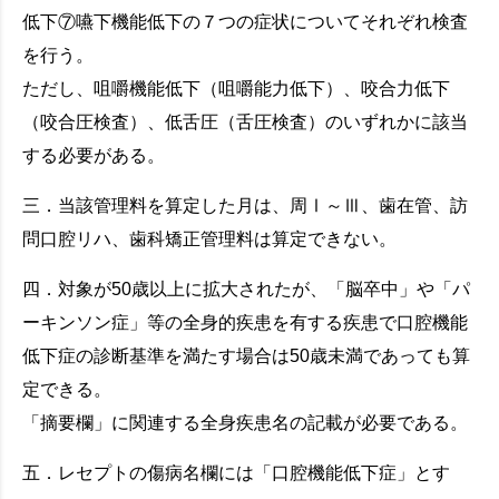
低下⑦嚥下機能低下の７つの症状についてそれぞれ検査
を行う。
ただし、咀嚼機能低下（咀嚼能力低下）、咬合力低下
（咬合圧検査）、低舌圧（舌圧検査）のいずれかに該当
する必要がある。
三．当該管理料を算定した月は、周Ⅰ～Ⅲ、歯在管、訪
問口腔リハ、歯科矯正管理料は算定できない。
四．対象が50歳以上に拡大されたが、「脳卒中」や「パ
ーキンソン症」等の全身的疾患を有する疾患で口腔機能
低下症の診断基準を満たす場合は50歳未満であっても算
定できる。
「摘要欄」に関連する全身疾患名の記載が必要である。
五．レセプトの傷病名欄には「口腔機能低下症」とす