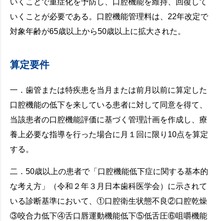
いくことで重症化を予防し、口腔機能を維持、回復して
いくことが必要である。口腔機能管理料は、22年改定で
対象年齢が65歳以上から50歳以上に拡大された。
算定要件
一．歯管または特疾患を当月または前月以前に算定した
口腔機能の低下を来している患者に対して同意を得て、
当該患者の口腔機能評価に基づく管理計画を作成し、療
養上必要な指導を行った場合に月１回に限り10点を算定
する。
二．50歳以上の患者で「口腔機能低下症に関する基本的
な考え方」（令和２年３月日本歯科医学会）に示されて
いる診断基準において、①口腔衛生状態不良②口腔乾燥
③咬合力低下④舌口唇運動機能低下⑤低舌圧⑥咀嚼機能