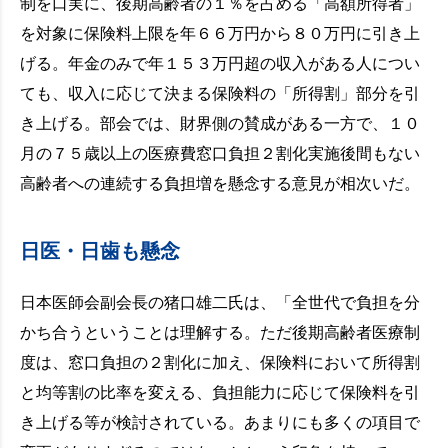
制を口実に、後期高齢者の１％を占める「高額所得者」
を対象に保険料上限を年６６万円から８０万円に引き上
げる。年金のみで年１５３万円超の収入がある人につい
ても、収入に応じて決まる保険料の「所得割」部分を引
き上げる。部会では、財界側の賛成がある一方で、１０
月の７５歳以上の医療費窓口負担２割化実施後間もない
高齢者への連続する負担増を懸念する意見が相次いだ。
日医・日歯も懸念
日本医師会副会長の猪口雄二氏は、「全世代で負担を分
かち合うということは理解する。ただ後期高齢者医療制
度は、窓口負担の２割化に加え、保険料において所得割
と均等割の比率を変える、負担能力に応じて保険料を引
き上げる等が検討されている。あまりにも多くの項目で