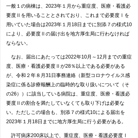
一般１の病棟は、2023年１月から重症度、医療・看護必
要度Ⅱを用いることとされており、これまで必要度Ⅰを
用いていた場合は2023年１月18日までに別添７の様式10
により、必要度Ⅱの届け出を地方厚生局に行わなければ
ならない。
なお、届出にあたっては2022年10月～12月までの重症
度、医療・看護必要度Ⅱが28％以上である必要がある
が、令和２年８月31日事務連絡（新型コロナウイルス感
染症に係る診療報酬上の臨時的な取り扱いについて（そ
の26））に該当している病院は、重症度、医療・看護必
要度Ⅱの割合を満たしていなくても取り下げは必要な
い。ただしこの場合も、別添７の様式10による届出を
2023年１月18日までに地方厚生局に行う必要がある。
許可病床200床以上で、重症度、医療・看護必要度Ⅰ