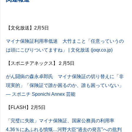
【文化放送】2月5日
マイナ保険証利用率低迷 大竹まこと「任意っていうの
は頭にこびりついてますね」 | 文化放送 (joqr.co.jp)
【スポニチアネックス】２月5日
がん闘病の森永卓郎氏 マイナ保険証の切り替えに「非
現実的」「保険証で誰か困るのか、誰も困っていない」
― スポニチ Sponichi Annex 芸能
【FLASH】2月5日
「完璧に失敗」マイナ保険証、国家公務員の利用率
4.36％にあふれる憤慨…河野大臣“過去の発言”への批判