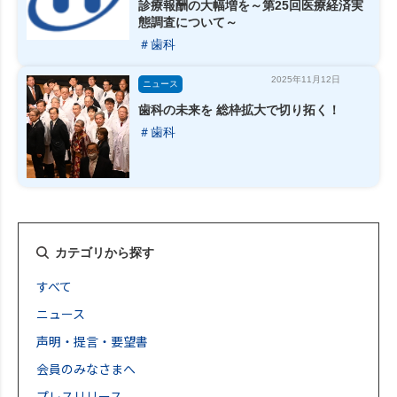
診療報酬の大幅増を～第25回医療経済実
態調査について～
＃歯科
2025年11月12日
ニュース
歯科の未来を 総枠拡大で切り拓く！
＃歯科
カテゴリから探す
すべて
ニュース
声明・提言・要望書
会員のみなさまへ
プレスリリース