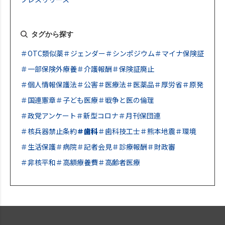
タグから探す
＃OTC類似薬
＃ジェンダー
＃シンポジウム
＃マイナ保険証
＃一部保険外療養
＃介護報酬
＃保険証廃止
＃個人情報保護法
＃公害
＃医療法
＃医薬品
＃厚労省
＃原発
＃国連憲章
＃子ども医療
＃戦争と医の倫理
＃政党アンケート
＃新型コロナ
＃月刊保団連
＃核兵器禁止条約
＃歯科
＃歯科技工士
＃熊本地震
＃環境
＃生活保護
＃病院
＃記者会見
＃診療報酬
＃財政審
＃非核平和
＃高額療養費
＃高齢者医療