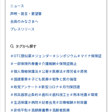
ニュース
声明・提言・要望書
会員のみなさまへ
プレスリリース
タグから探す
＃OTC類似薬
＃ジェンダー
＃シンポジウム
＃マイナ保険証
＃一部保険外療養
＃介護報酬
＃保険証廃止
＃個人情報保護法
＃公害
＃医療法
＃厚労省
＃原発
＃国連憲章
＃子ども医療
＃戦争と医の倫理
＃政党アンケート
＃新型コロナ
＃月刊保団連
＃核兵器禁止条約
＃歯科
＃歯科技工士
＃熊本地震
＃環境
＃生活保護
＃病院
＃記者会見
＃診療報酬
＃財政審
＃非核平和
＃高額療養費
＃高齢者医療