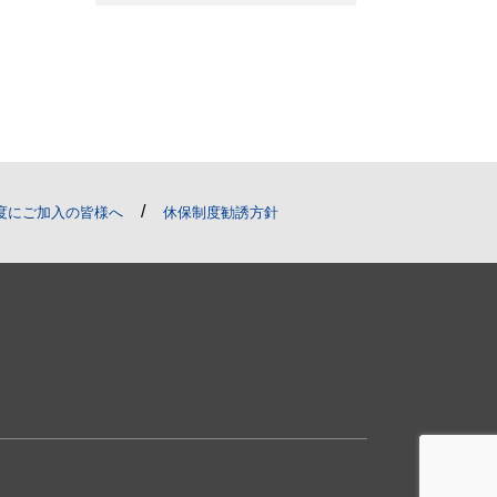
/
度にご加入の皆様へ
休保制度勧誘方針