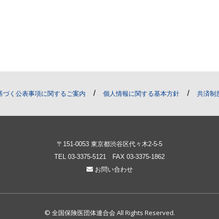
/
/
基づく公表事項に関するご案内
個人情報に関する基本方針
共済制
〒151-0053 東京都渋谷区代々木2-5-5
TEL
03-3375-5121
FAX 03-3375-1862
お問い合わせ
© 全国保険医団体連合会 All Rights Reserved.