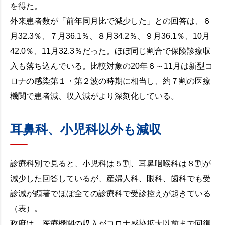
を得た。
外来患者数が「前年同月比で減少した」との回答は、６
月32.3％、７月36.1％、８月34.2％、９月36.1％、10月
42.0％、11月32.3％だった。ほぼ同じ割合で保険診療収
入も落ち込んでいる。比較対象の20年６～11月は新型コ
ロナの感染第１・第２波の時期に相当し、約７割の医療
機関で患者減、収入減がより深刻化している。
耳鼻科、小児科以外も減収
診療科別で見ると、小児科は５割、耳鼻咽喉科は８割が
減少した回答しているが、産婦人科、眼科、歯科でも受
診減が顕著でほぼ全ての診療科で受診控えが起きている
（表）。
政府は、医療機関の収入がコロナ感染拡大以前まで回復