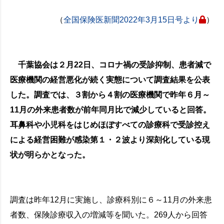
（
全国保険医新聞2022年3月15日号より
）
千葉協会は２月22日、コロナ禍の受診抑制、患者減で
医療機関の経営悪化が続く実態について調査結果を公表
した。調査では、３割から４割の医療機関で昨年６月～
11月の外来患者数が前年同月比で減少していると回答。
耳鼻科や小児科をはじめほぼすべての診療科で受診控え
による経営困難が感染第１・２波より深刻化している現
状が明らかとなった。
調査は昨年12月に実施し、診療科別に６～11月の外来患
者数、保険診療収入の増減等を聞いた。269人から回答