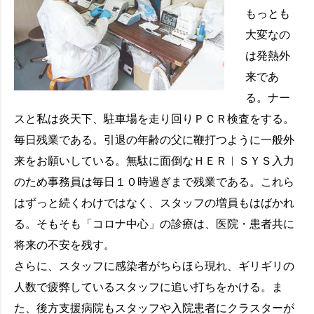
もっとも
大変なの
は発熱外
来であ
る。ナー
スと私は炎天下、駐車場を走り回りＰＣＲ検査をする。
毎日残業である。引退の年齢の父に鞭打つように一般外
来をお願いしている。無駄に面倒なＨＥＲ︱ＳＹＳ入力
のため事務員は毎日１０時過ぎまで残業である。これら
はずっと続くわけではなく、スタッフの増員もはばかれ
る。そもそも「コロナ中心」の診療は、医院・患者共に
将来の不安を残す。
さらに、スタッフに感染者がちらほら現れ、ギリギリの
人数で疲弊しているスタッフに追い打ちをかける。ま
た、後方支援病院もスタッフや入院患者にクラスターが