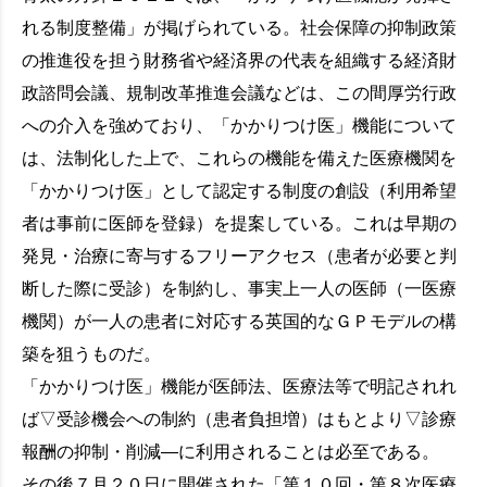
れる制度整備」が掲げられている。社会保障の抑制政策
の推進役を担う財務省や経済界の代表を組織する経済財
政諮問会議、規制改革推進会議などは、この間厚労行政
への介入を強めており、「かかりつけ医」機能について
は、法制化した上で、これらの機能を備えた医療機関を
「かかりつけ医」として認定する制度の創設（利用希望
者は事前に医師を登録）を提案している。これは早期の
発見・治療に寄与するフリーアクセス（患者が必要と判
断した際に受診）を制約し、事実上一人の医師（一医療
機関）が一人の患者に対応する英国的なＧＰモデルの構
築を狙うものだ。
「かかりつけ医」機能が医師法、医療法等で明記されれ
ば▽受診機会への制約（患者負担増）はもとより▽診療
報酬の抑制・削減―に利用されることは必至である。
その後７月２０日に開催された「第１０回・第８次医療