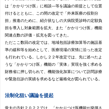
は「かかりつけ医」に相談―等を議論の前提として位置
付けるとともに、この間の改定で「外来医療の役割分
担」推進のために、紹介状なしの大病院受診時の定額負
担を導入し対象範囲を拡大、また「かかりつけ医」機能
関連点数の評価・拡充を図ってきた。
ただここ数回の改定では、地域包括診療加算等の施設基
準の緩和等を始めとして、医療現場の実情に沿った改定
も行われている。しかし２２年改定では、先に述べたよ
うな「かかりつけ医」機能の「実体」実現を強く求める
財務省に押し切られて、機能強化加算について訪問診療
や緊急往診の実績を求めるなど厳格化が図られている。
法制化狙い議論を提起
骨太の方針２０２２では、「かかりつけ医機能が発揮さ