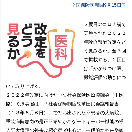
全国保険医新聞9月15日号
２度目のコロナ禍で
実施された２０２２
年診療報酬改定をど
う見みるか、全３回
で掲載する。２回目
は「かかりつけ医」
機能評価の動きにつ
いて取り上げる。
２０２２年改定に向けた中央社会保険医療協議会（中医
協）で厚労省は、「社会保障制度改革国民会議報告書
（１３年８月６日）」で打ち出された▽患者の大病院、
重装病院志向の是正▽緩やかなゲートキーパー機能の導
入▽大病院の外来は紹介患者中心に、一般的な外来受診