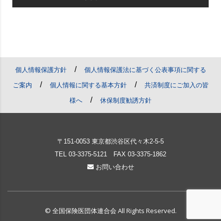
/
個人情報保護方針
個人情報保護法に基づく公表事項に関する
/
/
ご案内
個人情報に関する基本方針
共済制度にご加入の皆
/
様へ
休保制度勧誘方針
〒151-0053 東京都渋谷区代々木2-5-5
TEL
03-3375-5121
FAX 03-3375-1862
お問い合わせ
© 全国保険医団体連合会 All Rights Reserved.