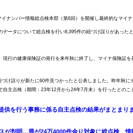
にマイナンバー情報総点検本部（第6回）を開催し最終的なマイ
データについて総点検を行い8,395件の紐づけ誤りがあった
、現行の健康保険証の発行を来年秋に終了し、マイナ保険証を
紐づけ誤りが新たに60件見つかったと公表しました。昨年秋
自主点検（期間：23年12月から24年7月末）を行ったとのこ
を行う事務に係る自主点検の結果がまとまりました／長野
スが判明…県が24万4000件余り対象に総点検、