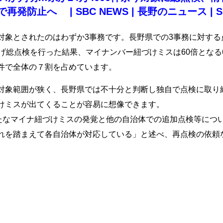
へ | SBC NEWS | 長野のニュース | SBC信越
対象とされたのはわずか3事務です。長野県での3事務に対す
げ総点検を行った結果、マイナンバー紐づけミスは60倍となる
件で全体の７割を占めています。
対象範囲が狭く、長野県では不十分と判断し独自で点検に取り
けミスが出てくることが容易に想像できます。
新たなマイナ紐づけミスの発覚と他の自治体での追加点検等につ
れを踏まえて各自治体が対応している」と述べ、再点検の依頼