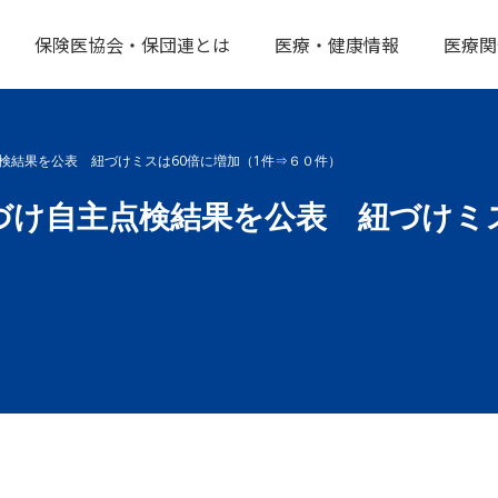
保険医協会・保団連とは
医療・健康情報
医療関
検結果を公表 紐づけミスは60倍に増加（1件⇒６０件）
け自主点検結果を公表 紐づけミス