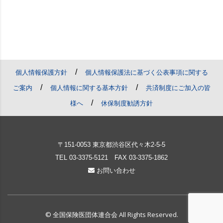
/
個人情報保護方針
個人情報保護法に基づく公表事項に関する
/
/
ご案内
個人情報に関する基本方針
共済制度にご加入の皆
/
様へ
休保制度勧誘方針
〒151-0053 東京都渋谷区代々木2-5-5
TEL
03-3375-5121
FAX 03-3375-1862
お問い合わせ
© 全国保険医団体連合会 All Rights Reserved.