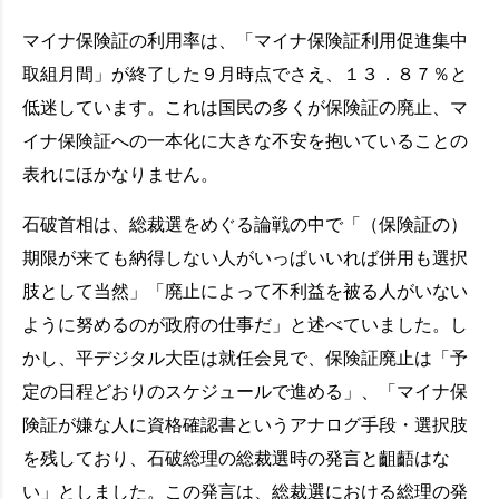
マイナ保険証の利用率は、「マイナ保険証利用促進集中
取組月間」が終了した９月時点でさえ、１３．８７％と
低迷しています。これは国民の多くが保険証の廃止、マ
イナ保険証への一本化に大きな不安を抱いていることの
表れにほかなりません。
石破首相は、総裁選をめぐる論戦の中で「（保険証の）
期限が来ても納得しない人がいっぱいいれば併用も選択
肢として当然」「廃止によって不利益を被る人がいない
ように努めるのが政府の仕事だ」と述べていました。し
かし、平デジタル大臣は就任会見で、保険証廃止は「予
定の日程どおりのスケジュールで進める」、「マイナ保
険証が嫌な人に資格確認書というアナログ手段・選択肢
を残しており、石破総理の総裁選時の発言と齟齬はな
い」としました。この発言は、総裁選における総理の発