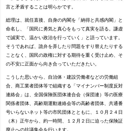
言と矛盾することは明らかです。
総理は、就任直後、自身の内閣を「納得と共感内閣」と
命名し、「国民に勇気と真心をもって真実を語る。謙虚
で誠実で、温かい政治を行っていく」と語っています。
そうであれば、詭弁を弄したり問題をすり替えたりする
ことなく、国民の政権に対する期待を重く受け止め、そ
の不安に正面から向き合っていただきたい。
こうした思いから、自治体・建設労働者などの労働組
合、商工業者団体等で組織する「マイナンバー制度反対
連絡会」は、全国保険医団体連合会（保団連）等の医療
関係者団体、高齢期運動連絡会等の高齢者団体、共通番
号いらないネット等の市民団体とともに、１０月２４日
（木）正午から、約一時間、１２月２日に迫った保険証
廃止への抗議集会を行います。