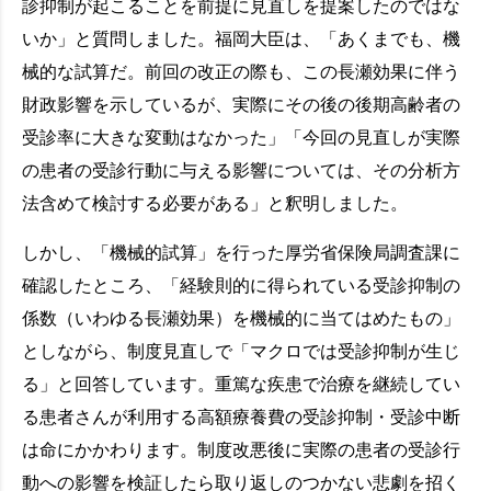
診抑制が起こることを前提に見直しを提案したのではな
いか」と質問しました。福岡大臣は、「あくまでも、機
械的な試算だ。前回の改正の際も、この長瀬効果に伴う
財政影響を示しているが、実際にその後の後期高齢者の
受診率に大きな変動はなかった」「今回の見直しが実際
の患者の受診行動に与える影響については、その分析方
法含めて検討する必要がある」と釈明しました。
しかし、「機械的試算」を行った厚労省保険局調査課に
確認したところ、「経験則的に得られている受診抑制の
係数（いわゆる長瀬効果）を機械的に当てはめたもの」
としながら、制度見直しで「マクロでは受診抑制が生じ
る」と回答しています。重篤な疾患で治療を継続してい
る患者さんが利用する高額療養費の受診抑制・受診中断
は命にかかわります。制度改悪後に実際の患者の受診行
動への影響を検証したら取り返しのつかない悲劇を招く