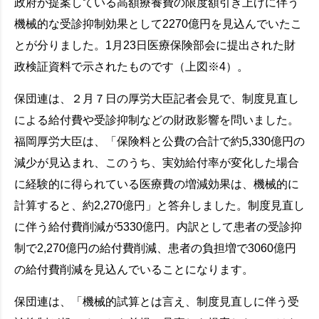
政府が提案している高額療養費の限度額引き上げに伴う
機械的な受診抑制効果として2270億円を見込んでいたこ
とが分りました。1月23日医療保険部会に提出された財
政検証資料で示されたものです（上図※4）。
保団連は、２月７日の厚労大臣記者会見で、制度見直し
による給付費や受診抑制などの財政影響を問いました。
福岡厚労大臣は、「保険料と公費の合計で約5,330億円の
減少が見込まれ、このうち、実効給付率が変化した場合
に経験的に得られている医療費の増減効果は、機械的に
計算すると、約2,270億円」と答弁しました。制度見直し
に伴う給付費削減が5330億円。内訳として患者の受診抑
制で2,270億円の給付費削減、患者の負担増で3060億円
の給付費削減を見込んでいることになります。
保団連は、「機械的試算とは言え、制度見直しに伴う受