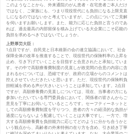
このようなことから、外来通院のがん患者・在宅患者ご本人だけ
ではなく、ご家族にも、つまり現役世代にも負担になる上限見直
しになるのではないかと考えていますが、この点についてご見解
を伺いますお願いします。また、能力に応じた負担と言うのであ
れば、過去最高の内部留保を積み上げている大企業にこそ応能の
負担を求めるべきではないでしょうか。
上野厚労大臣：
1点目ですが、自民党と日本維新の会の連立協議において、社会
保障全体の改革を推進することで、現役世代の保険料率の上昇を
止め、引き下げていくことを目指すと合意されたと承知していま
す。その中で高額療養費制度の見直しが政党間の合意の内容に含
まれるかについては、恐縮ですが、政府の立場からのコメントは
控えさせていただきたいと思います。ただ、現役世代の保険料負
担軽減を求める声が大きいということは承知しています。2点目
ですが、高額療養費の見直しについては、現在、当事者の方にも
参加いただいている専門委員会において、関係者の皆さんからご
意見を丁寧にお伺いしているところです。セーフティーネットと
しての高額療養費制度を守りつつ、患者の方々の経済的な負担が
過度にならないよう配慮していくことは大事ですし、一方で、増
大する高額療養費を負担能力に応じてどのように分かち合うかと
いう観点から、高齢者の外来特例の在り方を含め、引き続き丁寧
に検討を深めてまいりたいと考えています。なお、大企業等のご