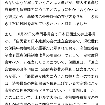
らないよう配慮していくことは大事だが、増大する高額
療養費を負担能力に応じてどのように分かち合うかとい
う観点から、高齢者の外来特例の在り方を含め、引き続
き丁寧に検討を深めていきたい」と答弁しました。
また、10月22日の専門委員会で日本経団連の井上委員
が、「自民党と日本維新の会の連立合意書で、現役世代
の保険料負担軽減が重要だと示されており、高額療養費
制度も医療保険制度改革の項目の一つとして一定程度見
直すべき」と発言したことについて、保団連は、「連立
合意書の改革項目には高額療養費の見直しは含まれてい
るか否か」「経団連が能力に応じた負担と言うのであれ
ば、過去最高の内部留保を積み上げている大企業にこそ
応能の負担を求めるべきではないか」と質問しました。
この点について、上野厚労大臣は、高額療養費制度の見
直しが政党間の合意の内容に含まれるかについて、「政