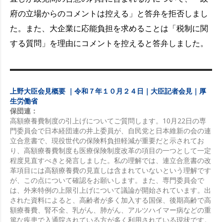
府の立場からのコメントは控える」と答弁を拒否しまし
た。また、大企業に応能負担を求めることは「税制に関
する質問」を理由にコメントを控えると答弁しました。
上野大臣会見概要 ｜令和７年１０月２４日｜大臣記者会見｜厚
生労働省
保団連：
高額療養費制度の引上げについてご質問します。10月22日の専
門委員会で日本経団連の井上委員が、自民党と日本維新の会の連
立合意書で、現役世代の保険料負担軽減が重要だと示されてお
り、高額療養費制度も医療保険制度改革の項目の一つとして一定
程度見直すべきと発言しました。私の理解では、連立合意書の改
革項目には高額療養費の見直しは含まれていないという理解です
が、この点について確認をお願いします。また、専門委員会で
は、外来特例の上限引上げについて議論が開始されています。出
された資料によると、高齢者が多く加入する国保、後期高齢で高
額療養費、腎不全、乳がん、肺がん、アルツハイマー病などの重
篤な疾患で入通院されている方が多く利用されている現状です。