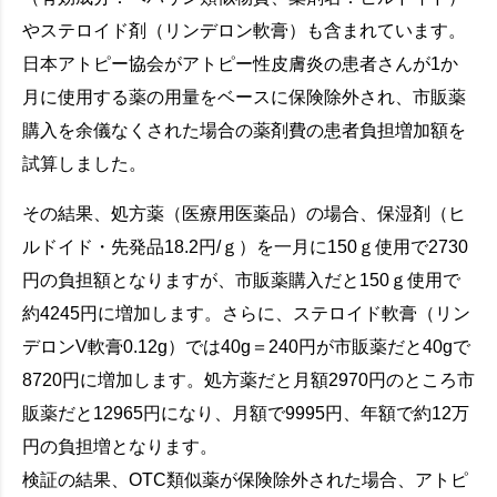
やステロイド剤（リンデロン軟膏）も含まれています。
日本アトピー協会がアトピー性皮膚炎の患者さんが1か
月に使用する薬の用量をベースに保険除外され、市販薬
購入を余儀なくされた場合の薬剤費の患者負担増加額を
試算しました。
その結果、処方薬（医療用医薬品）の場合、保湿剤（ヒ
ルドイド・先発品18.2円/ｇ）を一月に150ｇ使用で2730
円の負担額となりますが、市販薬購入だと150ｇ使用で
約4245円に増加します。さらに、ステロイド軟膏（リン
デロンV軟膏0.12g）では40g＝240円が市販薬だと40gで
8720円に増加します。処方薬だと月額2970円のところ市
販薬だと12965円になり、月額で9995円、年額で約12万
円の負担増となります。
検証の結果、OTC類似薬が保険除外された場合、アトピ