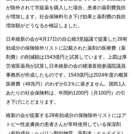
が除外されて市販薬を購入した場合、患者の薬剤費負担
が増加します。社会保険料引き下げ効果と薬剤費の負担
増加額がどうなるか検証しました。
日本維新の会が4月17日の自公維3党協議で提案した28有
効成分の保険除外リストに記載された薬剤の医療費（薬
剤費）の削減額は1543億円と試算しています。上図は厚
労省医薬局が試算し日本維新の会の猪瀬直樹参議院議員
事務所が作成したものです。1543億円は2024年度の概算
医療費（48兆円）のわずか0.3％に過ぎません。国民1人
あたりの社会保険料は、年間約1200円（月100円）の引
き下げにとどまります。
維新の会が提案する28有効成分の保険除外リストにはア
トピー性皮膚炎の患者さんが常時使用している保湿剤
（有効成分：ヘパリン類似物質、薬剤名：ヒルドイド）