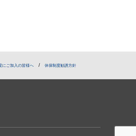
/
度にご加入の皆様へ
休保制度勧誘方針