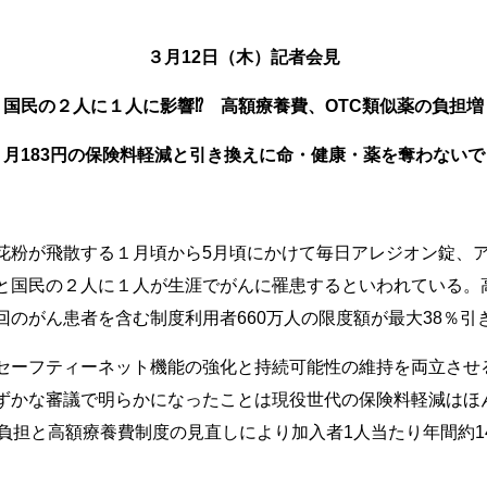
３月12日（木）記者会見
国民の２人に１人に影響⁉ 高額療養費、OTC類似薬の負担増
月183円の保険料軽減と引き換えに命・健康・薬を奪わないで
花粉が飛散する１月頃から5月頃にかけて毎日アレジオン錠、
と国民の２人に１人が生涯でがんに罹患するといわれている。
のがん患者を含む制度利用者660万人の限度額が最大38％引
セーフティーネット機能の強化と持続可能性の維持を両立させ
ずかな審議で明らかになったことは現役世代の保険料軽減はほ
負担と高額療養費制度の見直しにより加入者1人当たり年間約140
。