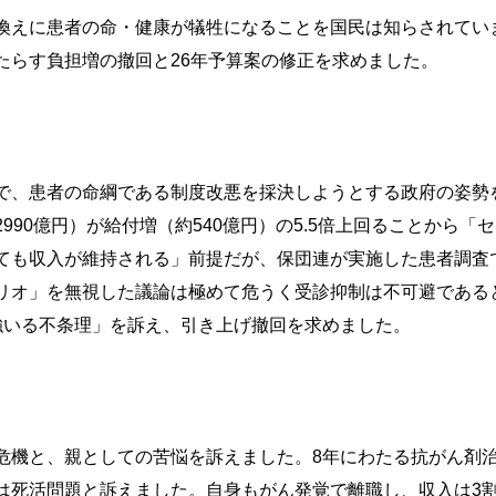
換えに患者の命・健康が犠牲になることを国民は知らされてい
たらす負担増の撤回と26年予算案の修正を求めました。
で、患者の命綱である制度改悪を採決しようとする政府の姿勢
990億円）が給付増（約540億円）の5.5倍上回ることから
ても収入が維持される」前提だが、保団連が実施した患者調査
リオ」を無視した議論は極めて危うく受診抑制は不可避であると
強いる不条理」を訴え、引き上げ撤回を求めました。
危機と、親としての苦悩を訴えました。8年にわたる抗がん剤
は死活問題と訴えました。自身もがん発覚で離職し、収入は3