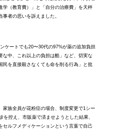
進学（教育費）」と「自分の治療費」を天秤
当事者の思いを訴えました。
ケートでも20〜30代の97%が薬の追加負担
要な中、これ以上の負担は酷」など、切実な
国民を直接殺さなくても命を削る行為」と批
。家族全員が花粉症の場合、制度変更で1シー
受診を控え、市販薬で済ませようとした結果、
をセルフメディケーションという言葉で自己