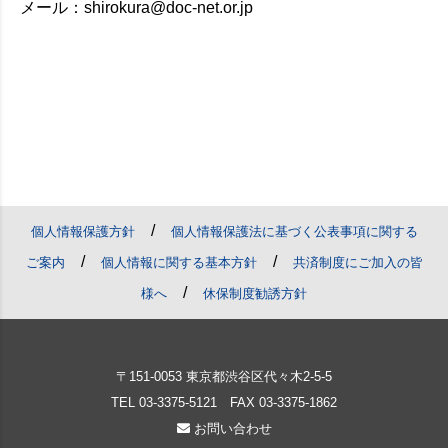
メール：shirokura@doc-net.or.jp
/
個人情報保護方針
個人情報保護法に基づく公表事項に関する
/
/
ご案内
個人情報に関する基本方針
共済制度にご加入の皆
/
様へ
休保制度勧誘方針
〒151-0053 東京都渋谷区代々木2-5-5
TEL
03-3375-5121
FAX 03-3375-1862
お問い合わせ