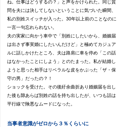
ね。仕事はどうするの？」と声をかけられた。同じ質
問を夫には決してしないということに気づいた瞬間、
私の別姓スイッチが入った。30年以上前のことなのに
一言一句忘れられない。
夫の実家に向かう車中で「別姓にしたいから、婚姻届
は出さず事実婚にしたいんだけど」と極めてカジュア
ルに話しかけたところ、夫は路肩に車を停め「この話
はなかったことにしよう」とのたまった。私が結婚し
ようと思った相手はリベラルな皮をかぶった「ザ・保
守の男」だったの？！
ショックを受けた。その後紆余曲折あり婚姻届を出し
た後も隙あらば別姓の話を持ち出したが、いつも話は
平行線で険悪なムードになった。
当事者意識がゼロから３％くらいに