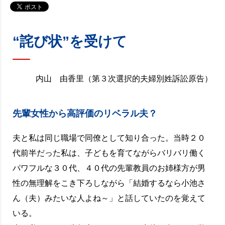
“詫び状”を受けて
内山 由香里（第３次選択的夫婦別姓訴訟原告）
先輩女性から高評価のリベラル夫？
夫と私は同じ職場で同僚として知り合った。当時２０
代前半だった私は、子どもを育てながらバリバリ働く
パワフルな３０代、４０代の先輩教員のお姉様方が男
性の無理解をこき下ろしながら「結婚するなら小池さ
ん（夫）みたいな人よね～」と話していたのを覚えて
いる。