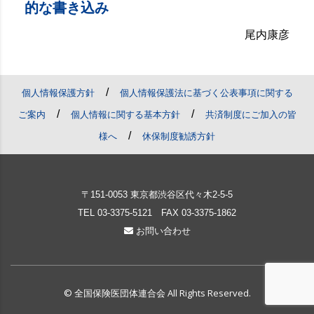
的な書き込み
尾内康彦
/
個人情報保護方針
個人情報保護法に基づく公表事項に関する
/
/
ご案内
個人情報に関する基本方針
共済制度にご加入の皆
/
様へ
休保制度勧誘方針
〒151-0053 東京都渋谷区代々木2-5-5
TEL
03-3375-5121
FAX 03-3375-1862
お問い合わせ
© 全国保険医団体連合会 All Rights Reserved.