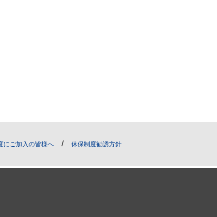
/
度にご加入の皆様へ
休保制度勧誘方針