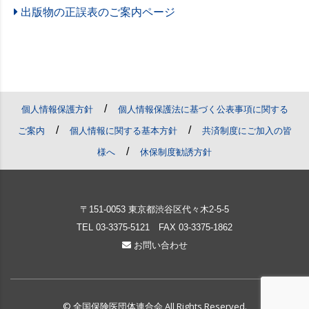
出版物の正誤表のご案内ページ
/
個人情報保護方針
個人情報保護法に基づく公表事項に関する
/
/
ご案内
個人情報に関する基本方針
共済制度にご加入の皆
/
様へ
休保制度勧誘方針
〒151-0053 東京都渋谷区代々木2-5-5
TEL
03-3375-5121
FAX 03-3375-1862
お問い合わせ
© 全国保険医団体連合会 All Rights Reserved.