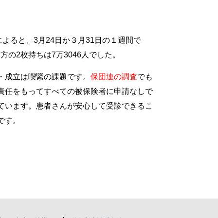
によると、3月24日か３月31日の１週間で
方の2枚持ちは7万3046人でした。
・成立は喫緊の課題です。
保団連の調査
でも
責任をもってすべての被保険者に申請なしで
ています。患者さんが安心して受診できるこ
です。