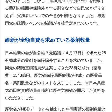
を求めました。しかし、追加負担（特別料金）を徴収す
る薬剤の範囲や保険外とする割合などで自民党と折り合
えず、実務者レベルでの合意が困難となりました。与党
両党の政調レベルでの協議が今後予定されています。
維新が全額自費を求めている薬剤数量
日本維新の会が自公維３党協議（４月17日）で求めた28
有効成分の薬剤を保険除外することを求めていました。
同党の猪瀬直樹議員が提案してきた28有効成分（薬剤
費：1543億円、厚労省保険局医療課が作成）の医薬品
名・薬剤数量などのリストを入手しました。※日本共産
党の田村貴昭議員事務所に厚生労働省が開示した資料を
いただきました。
厚労省がNBDデータから抽出した年間実績の薬剤数量と