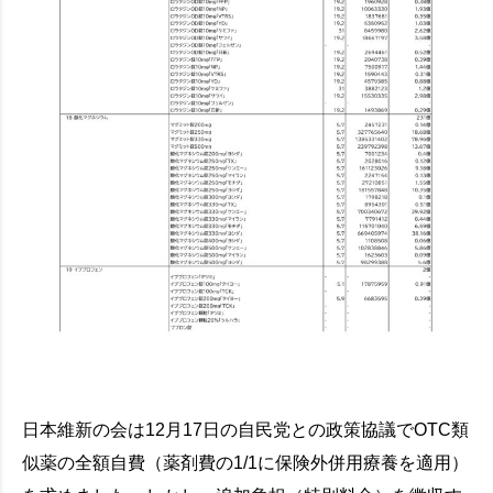
日本維新の会は12月17日の自民党との政策協議でOTC類
似薬の全額自費（薬剤費の1/1に保険外併用療養を適用）