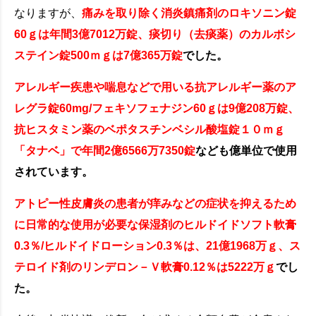
なりますが、
痛みを取り除く消炎鎮痛剤のロキソニン錠
60ｇは年間3億7012万錠、痰切り（去痰薬）のカルボシ
ステイン錠500ｍｇは7億365万錠
でした。
アレルギー疾患や喘息などで用いる抗アレルギー薬のア
レグラ錠60mg/フェキソフェナジン60ｇは9億208万錠、
抗ヒスタミン薬のベポタスチンベシル酸塩錠１０ｍｇ
「タナベ」で年間2億6566万7350錠
なども億単位で使用
されています。
アトピー性皮膚炎の患者が痒みなどの症状を抑えるため
に日常的な使用が必要な保湿剤のヒルドイドソフト軟膏
0.3％/ヒルドイドローション0.3％は、21億1968万ｇ、ス
テロイド剤のリンデロン－Ｖ軟膏0.12％は5222万ｇ
でし
た。