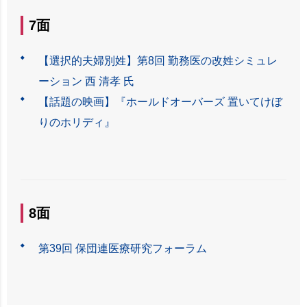
7面
【選択的夫婦別姓】第8回 勤務医の改姓シミュレ
ーション 西 清孝 氏
【話題の映画】『ホールドオーバーズ 置いてけぼ
りのホリディ』
8面
第39回 保団連医療研究フォーラム