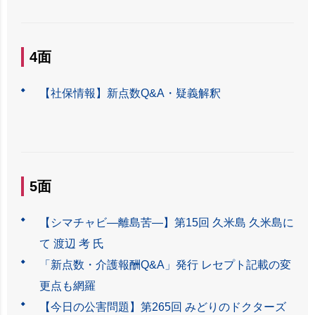
4面
【社保情報】新点数Q&A・疑義解釈
5面
【シマチャビ―離島苦―】第15回 久米島 久米島に
て 渡辺 考 氏
「新点数・介護報酬Q&A」発行 レセプト記載の変
更点も網羅
【今日の公害問題】第265回 みどりのドクターズ