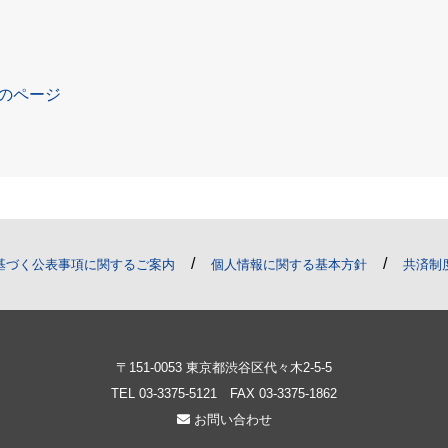
員のページ
/
/
基づく公表事項に関するご案内
個人情報に関する基本方針
共済制
〒151-0053 東京都渋谷区代々木2-5-5
TEL
03-3375-5121
FAX 03-3375-1862
お問い合わせ