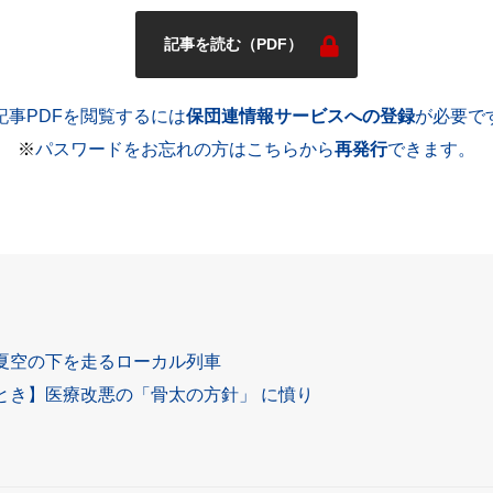
記事を読む（PDF）
記事PDFを閲覧するには
保団連情報サービスへの登録
が必要で
※
パスワードをお忘れの方はこちらから
再発行
できます。
夏空の下を走るローカル列車
とき】医療改悪の「骨太の方針」 に憤り