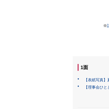
※
1面
【表紙写真】
【理事会ひと