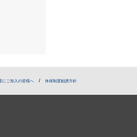
/
度にご加入の皆様へ
休保制度勧誘方針