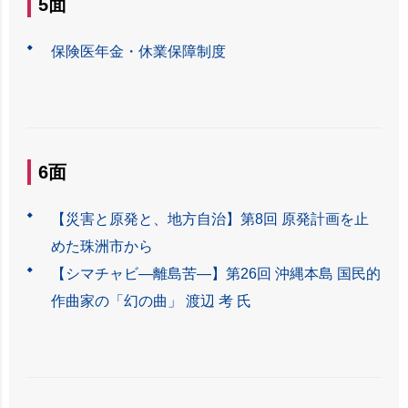
5面
保険医年金・休業保障制度
6面
【災害と原発と、地方自治】第8回 原発計画を止
めた珠洲市から
【シマチャビ―離島苦―】第26回 沖縄本島 国民的
作曲家の「幻の曲」 渡辺 考 氏