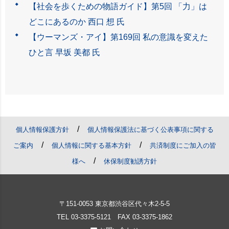
【社会を歩くための物語ガイド】第5回 「力」は
どこにあるのか 西口 想 氏
【ウーマンズ・アイ】第169回 私の意識を変えた
ひと言 早坂 美都 氏
/
個人情報保護方針
個人情報保護法に基づく公表事項に関する
/
/
ご案内
個人情報に関する基本方針
共済制度にご加入の皆
/
様へ
休保制度勧誘方針
〒151-0053 東京都渋谷区代々木2-5-5
TEL
03-3375-5121
FAX 03-3375-1862