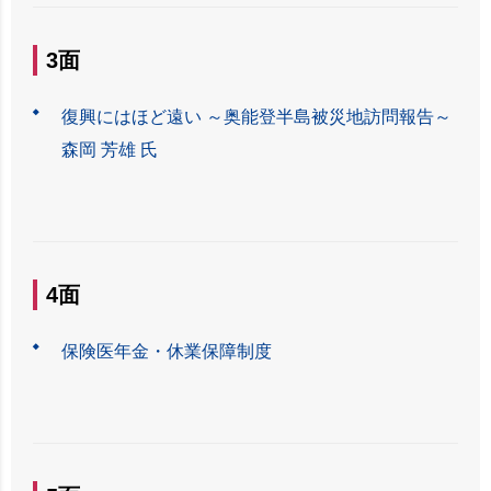
3面
復興にはほど遠い ～奥能登半島被災地訪問報告～
森岡 芳雄 氏
4面
保険医年金・休業保障制度