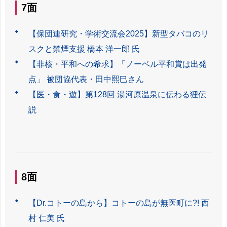
7面
【保団連研究・学術交流会2025】新型タバコのリ
スクと禁煙支援 橋本 洋一郎 氏
【非核・平和への希求】「ノーベル平和賞は出発
点」 被団協代表・田中熙巳さん
【医・食・遊】第128回 湯河原温泉に伝わる狸伝
説
8面
【Dr.コトーの島から】コトーの島が無医町に?! 西
村 仁美 氏