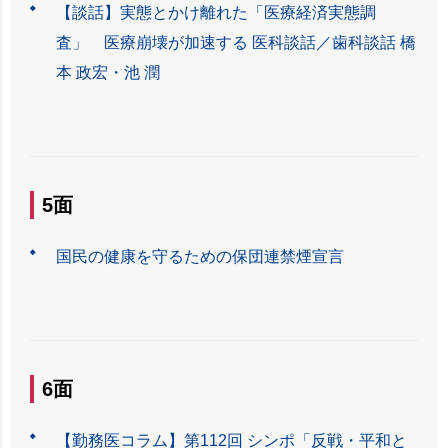
【談話】実態とかけ離れた「医療経済実態調
査」 医療崩壊が加速する 医科談話／歯科談話 橋
本 政宏・池 潤
5面
国民の健康を守るための保団連禁煙宣言
6面
【勤務医コラム】第112回 シンポ「反戦・平和と