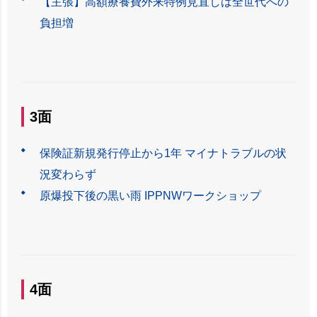
【主張】高額療養費外来特例見直しは全世代への
負担増
3面
保険証新規発行停止から1年 マイナトラブルの状
況変わらず
原爆投下後の黒い雨 IPPNWワークショップ
4面