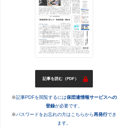
記事を読む（PDF）
※
記事PDFを閲覧するには
保団連情報サービスへの
登録
が必要です。
※
パスワードをお忘れの方はこちらから
再発行
でき
ます。