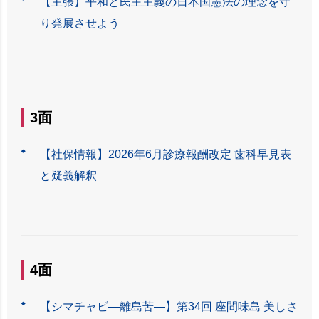
【主張】平和と民主主義の日本国憲法の理念を守
り発展させよう
3面
【社保情報】2026年6月診療報酬改定 歯科早見表
と疑義解釈
4面
【シマチャビ―離島苦―】第34回 座間味島 美しさ