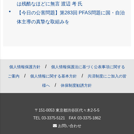
は残酷なほどに無言 渡辺 考 氏
【今日の公害問題】第283回 PFAS問題に国・自治
体主導の真摯な取組みを
/
個人情報保護方針
個人情報保護法に基づく公表事項に関する
/
/
ご案内
個人情報に関する基本方針
共済制度にご加入の皆
/
様へ
休保制度勧誘方針
〒151-0053 東京都渋谷区代々木2-5-5
TEL
03-3375-5121
FAX 03-3375-1862
お問い合わせ