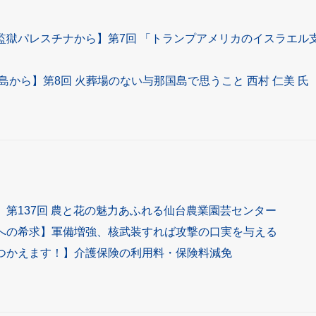
監獄パレスチナから】第7回 「トランプアメリカのイスラエル支
の島から】第8回 火葬場のない与那国島で思うこと 西村 仁美 氏
】第137回 農と花の魅力あふれる仙台農業園芸センター
への希求】軍備増強、核武装すれば攻撃の口実を与える
つかえます！】介護保険の利用料・保険料減免