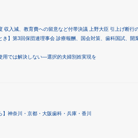
度 収入減、教育費への留意など付帯決議 上野大臣 引上げ断行
とき】第3回保団連理事会 診療報酬、国会対策、歯科国試、開
使用では解決しない―選択的夫婦別姓実現を
ら】神奈川・京都・大阪歯科・兵庫・香川