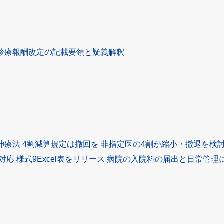
診療報酬改定の記載要領と疑義解釈
神療法 4割減算規定は撤回を 非指定医の4割が縮小・撤退を検討
定対応 様式9Excel表をリリース 病院の入院料の届出と日常管理