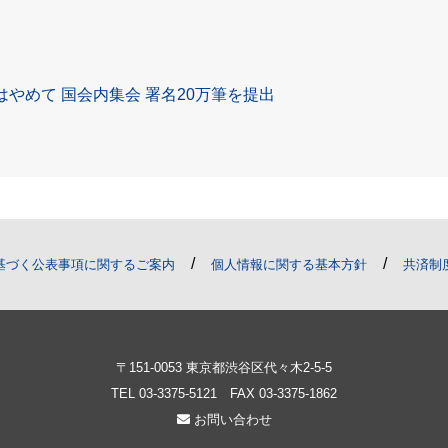
やめて 国会内集会 署名20万筆を提出
/
/
基づく公表事項に関するご案内
個人情報に関する基本方針
共済制
〒151-0053 東京都渋谷区代々木2-5-5
TEL
03-3375-5121
FAX 03-3375-1862
お問い合わせ