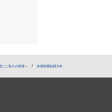
/
度にご加入の皆様へ
休保制度勧誘方針