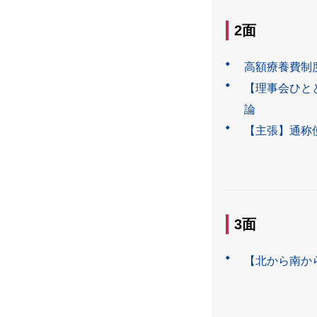
2面
高額療養費制
【理事会ひと
論
【主張】通称
3面
【北から南か