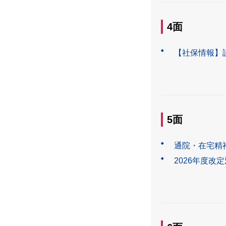
4面
【社保情報】
5面
通院・在宅精
2026年度改