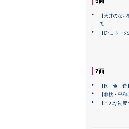
6面
【天井のない
氏
【Dr.コトー
7面
【医・食・遊
【非核・平和
【こんな制度