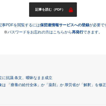
記事を読む（PDF）
記事PDFを閲覧するには
保団連情報サービスへの登録
が必要で
※
パスワードをお忘れの方はこちらから
再発行
できます。
立に抗議 条文、曖昧なまま成立
象は 「療養の給付全体」か「薬剤」か 厚労省が「解釈」を修