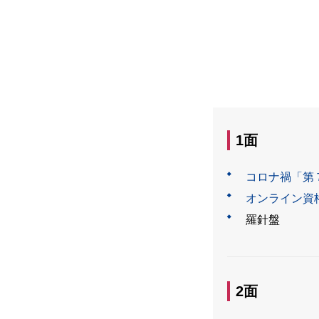
1面
コロナ禍「第
オンライン資
羅針盤
2面