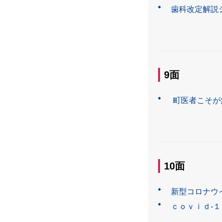
歯科改定解説
9面
町医者こそが
10面
新型コロナウ
ｃｏｖｉｄ-