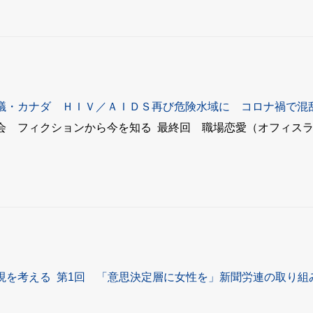
議・カナダ ＨＩＶ／ＡＩＤＳ再び危険水域に コロナ禍で混
会 フィクションから今を知る 最終回 職場恋愛（オフィス
現を考える 第1回 「意思決定層に女性を」新聞労連の取り組