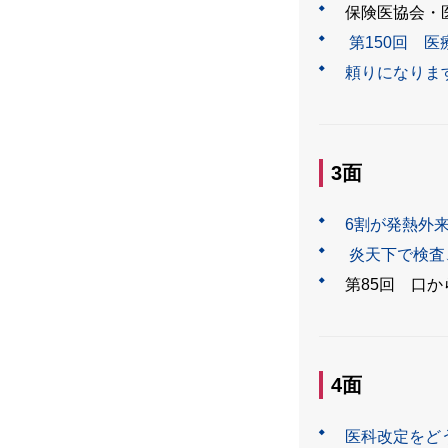
保険医協会・
第150回 
頼りになりま
3面
6割が発熱外
炎天下で検査
第85回 口
4面
医科改定をど