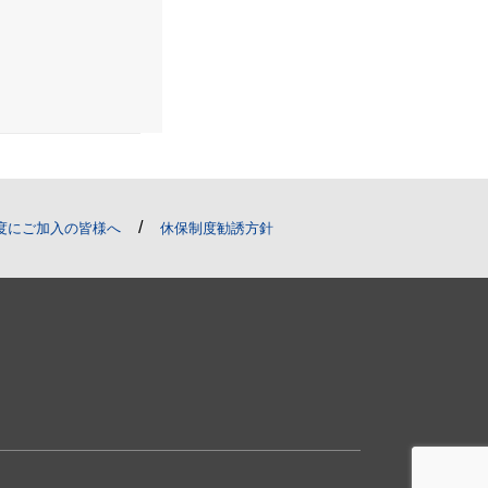
/
度にご加入の皆様へ
休保制度勧誘方針