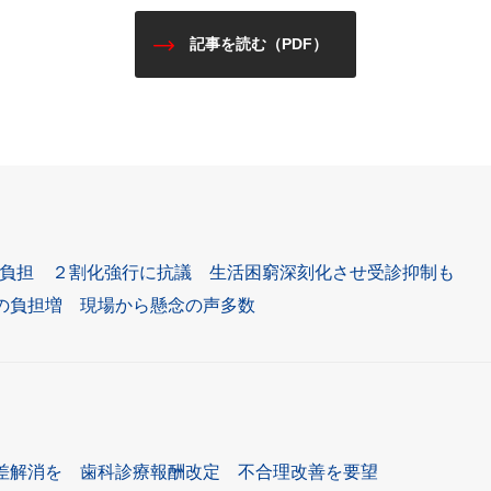
記事を読む（PDF）
口負担 ２割化強行に抗議 生活困窮深刻化させ受診抑制も
の負担増 現場から懸念の声多数
差解消を 歯科診療報酬改定 不合理改善を要望