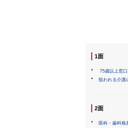
1面
75歳以上窓
狙われる介護
2面
医科・歯科格