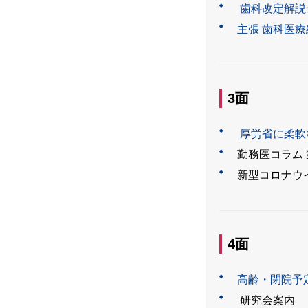
歯科改定解説
主張 歯科医
3面
厚労省に柔軟
勤務医コラム 
新型コロナウ
4面
高齢・閉院予
研究会案内