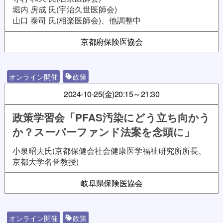
堀内 房成 氏(宇治久世医師会)
山口 泰司 氏(相楽医師会)、他調整中
京都府保険医協会
オンライン開催
政策
2024-10-25(金)
20:15～21:30
政策学習会「PFAS汚染にどう立ち向かう
か？スーパーファンド法案を念頭に」
小泉昭夫氏(京都保健会社会健康医学福祉研究所所長、
京都大学名誉教授)
岐阜県保険医協会
オンライン開催
政策