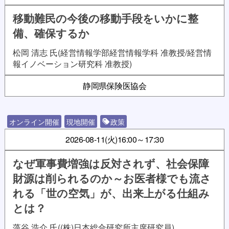
移動難民の今後の移動手段をいかに整
備、確保するか
松岡 清志 氏(経営情報学部経営情報学科 准教授/経営情
報イノベーション研究科 准教授)
静岡県保険医協会
オンライン開催
現地開催
政策
2026-08-11(火)
16:00～17:30
なぜ軍事費増強は反対されず、社会保障
財源は削られるのか～お医者様でも流さ
れる「世の空気」が、出来上がる仕組み
とは？
藻谷 浩介 氏((株)日本総合研究所主席研究員)