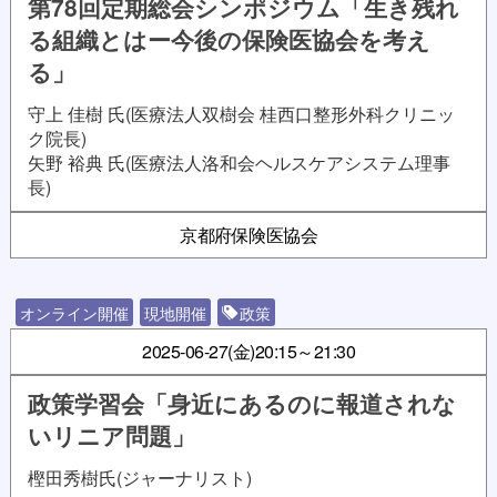
第78回定期総会シンポジウム「生き残れ
る組織とはー今後の保険医協会を考え
る」
守上 佳樹 氏(医療法人双樹会 桂西口整形外科クリニッ
ク院長)
矢野 裕典 氏(医療法人洛和会ヘルスケアシステム理事
長)
京都府保険医協会
オンライン開催
現地開催
政策
2025-06-27(金)
20:15～21:30
政策学習会「身近にあるのに報道されな
いリニア問題」
樫田秀樹氏(ジャーナリスト)