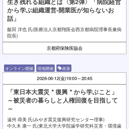
生き残れる組織とは〈第2弾〉「病院経営
から学ぶ組織運営-開業医が知らないお
話」
飯田 洋也 氏(医療法人京都翔医会西京都病院理事長兼病
院長)
京都府保険医協会
オンライン開催
現地開催
政策
2026-06-12(金)
19:00～20:45
「東日本大震災＂復興＂から学ぶこと」
～被災者の暮らしと人権回復を目指して
～
遠州 尋美 氏(みやぎ震災復興研究センター理事)
中久木 康一 氏(東北大学大学院歯学研究科災害・環境歯