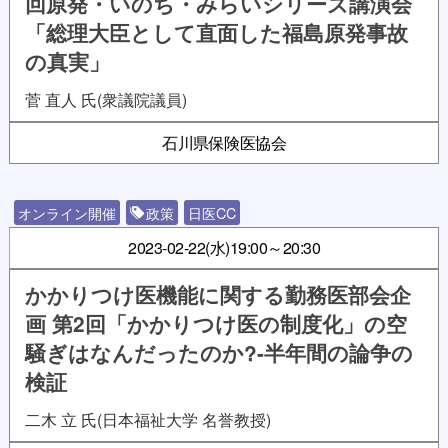
回原発・いのち・みらいシリーズ講演会
「総理大臣として直面した福島原発事故
の真実」
菅 直人 氏(衆議院議員)
石川県保険医協会
オンライン開催
政策
日医CC
2023-02-22(水)
19:00～20:30
かかりつけ医機能に関する勤務医部会企
画 第2回「かかりつけ医の制度化」の空
騒ぎはなんだったのか?-半年間の論争の
検証
二木 立 氏(日本福祉大学 名誉教授)