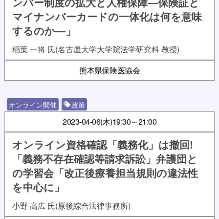
ンバー制度の拡大と人権保障―保険証と
マイナンバーカードの一体化は何を意味
するのか―」
稲葉 一将 氏(名古屋大学大学院法学研究科 教授)
熊本県保険医協会
オンライン開催
政策
2023-04-06(木)
19:30～21:00
オンライン資格確認「義務化」は撤回!
「義務不存在確認等請求訴訟」弁護団と
の学習会「改正後療養担当規則の違法性
を中心に」
小野 高広 氏(原後綜合法律事務所)