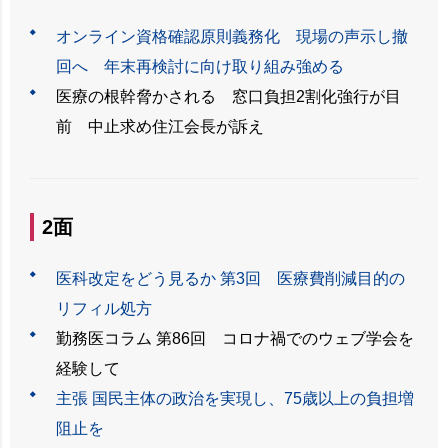
オンライン資格確認原則義務化 現場の声示し撤
回へ 年末再検討に向け取り組み強める
医療の根幹脅かされる 窓口負担2割化強行が目
前 中止求め住江会長が訴え
2面
医科改定をどう見るか 第3回 医療費削減目的の
リフィル処方
勤務医コラム 第86回 コロナ禍でのウェブ学会を
経験して
主張 国民主体の政治を実現し、75歳以上の負担増
阻止を