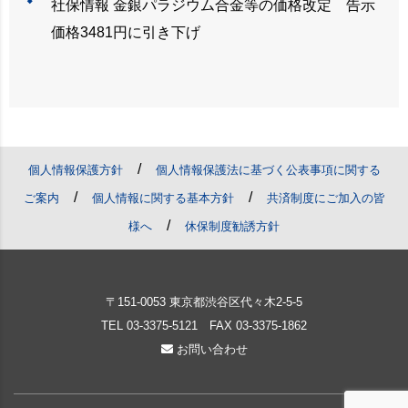
社保情報 金銀パラジウム合金等の価格改定 告示
価格3481円に引き下げ
/
個人情報保護方針
個人情報保護法に基づく公表事項に関する
/
/
ご案内
個人情報に関する基本方針
共済制度にご加入の皆
/
様へ
休保制度勧誘方針
〒151-0053 東京都渋谷区代々木2-5-5
TEL
03-3375-5121
FAX 03-3375-1862
お問い合わせ