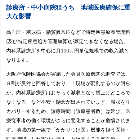
診療所・中小病院狙うち 地域医療確保に重
大な影響
高血圧・糖尿病・脂質異常症などで特定疾患療養管理料
(及び特定疾患処方管理加算)が算定できなくなる場合、
内科系診療所を中心に月100万円単位規模での収入減と
なります。
大阪府保険医協会が実施した会員医療機関の調査では、
８割が反対と回答しており、「現場が混乱するのが明ら
か。内科系診療所はおそらく減収となり賃上げどころで
なくなる」など不安・懸念が出されています。減収をリ
カバリーするため、診療時間（診療患者数）は延び、医
療従事者の働く環境がさらに悪化することが危惧されま
す。地域の第一線で「かかりつけ医」機能を担う医師・